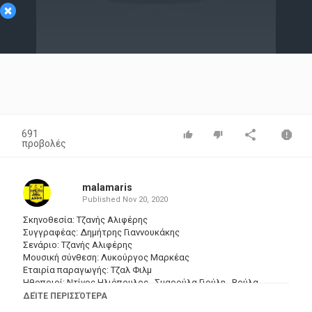
×
Video
691
προβολές
malamaris
Published
Nov 20, 2020
Σκηνοθεσία: Τζανής Αλιφέρης
Συγγραφέας: Δημήτρης Γιαννουκάκης
Σενάριο: Τζανής Αλιφέρης
Μουσική σύνθεση: Λυκούργος Μαρκέας
Εταιρία παραγωγής: Τζαλ Φιλμ
Ηθοποιοί: Ντίνος Ηλιόπουλος , Σμαρούλα Γιούλη , Βούλα
Χαριλάου , Γιάννης Γκιωνάκης , Νίνα Γιαννίδη , Βασίλης
ΔΕΊΤΕ ΠΕΡΙΣΣΌΤΕΡΑ
Ανδρεόπουλος , Μπεάτα Ασημακοπούλου , Θάνος Λειβαδίτης ,