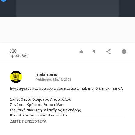
Video
626
προβολές
malamaris
Published
May 2, 2021
Εγγραφείτε και στα άλλα μου κανάλια mak mar 6 & mak mar 6A
Σκηνοθεσία: Χρήστος Αποστόλου
Σενάριο: Χρήστος Αποστόλου
Μουσική σύνθεση: Λέανδρος Κοκκόρης
Εταιρία παραγωγής: Έλκιν Φιλμ
Ηθοποιοί: Σμαρούλα Γιούλη (Σμάρω) , Ντίνος Ηλιόπουλος
ΔΕΊΤΕ ΠΕΡΙΣΣΌΤΕΡΑ
(Κώστας) , Περικλής Χριστοφορίδης (Γιάννης Παπαδόπουλος) ,
Ράλλης Αγγελίδης (Γιώργος Νομικός, δικηγόρος) , Μαίρη