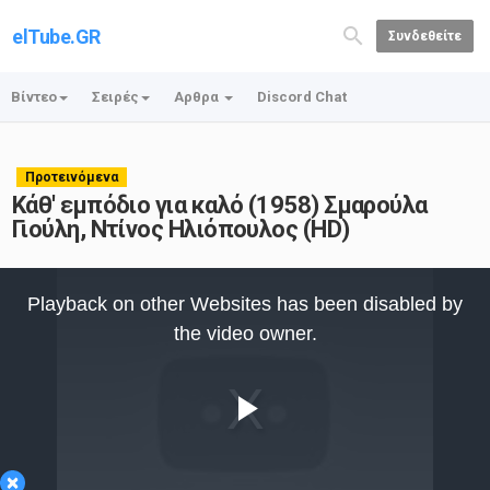
elTube.GR
Συνδεθείτε
Βίντεο
Σειρές
Αρθρα
Discord Chat
Προτεινόμενα
Κάθ' εμπόδιο για καλό (1958) Σμαρούλα
Γιούλη, Ντίνος Ηλιόπουλος (HD)
This
is
Playback on other Websites has been disabled by
a
modal
the video owner.
window.
Play
×