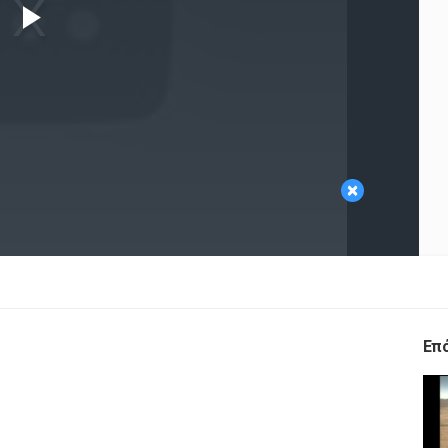
Play
Video
×
Επ