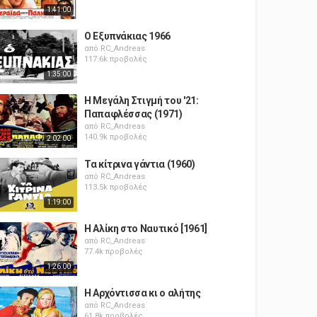
1:41:00
Ο Εξυπνάκιας 1966
από
RC_Andreas
117.6k προβολές
1:35:00
Η Μεγάλη Στιγμή του '21:
Παπαφλέσσας (1971)
από
RC_Andreas
140.9k προβολές
2:02:00
Τα κίτρινα γάντια (1960)
από
RC_Andreas
113.5k προβολές
1:19:00
Η Αλίκη στο Ναυτικό [1961]
από
RC_Andreas
77.4k προβολές
1:26:00
Η Αρχόντισσα κι ο αλήτης
από
RC_Andreas
61.8k προβολές