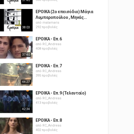
37:40
ΕΡΟΙΚΑ (2ο επεισόδιο) Μάγια
Λυμπεροπούλου , Μηνάς...
από
malamaris
292 προβολές
38:03
ΕΡΟΙΚΑ - Επ.6
από
RC_Andreas
408 προβολές
37:40
ΕΡΟΙΚΑ - Επ.7
από
RC_Andreas
395 προβολές
44:27
ΕΡΟΙΚΑ - Επ.9 (Τελευταίο)
από
RC_Andreas
413 προβολές
42:34
ΕΡΟΙΚΑ - Επ.8
από
RC_Andreas
402 προβολές