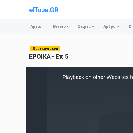
elTube.GR
Αρχική
Βίντεο
Σειρές
Αρθρα
Di
Προτεινόμενα
ΕΡΟΙΚΑ - Επ.5
This
is
Playback on other Websites h
a
modal
window.