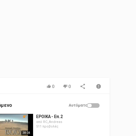
0
0
όμενο
Αυτόματο
ΕΡΟΙΚΑ - Επ.2
από
RC_Andreas
511 προβολές
38:04