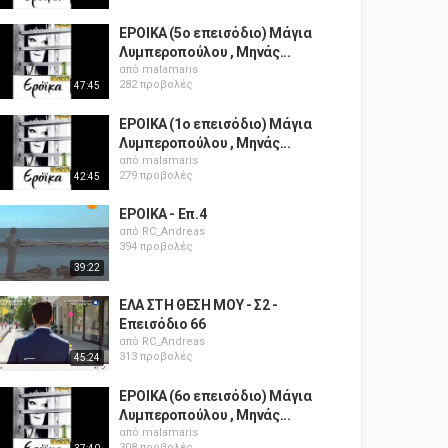
ΕΡΟΙΚΑ (5ο επεισόδιο) Μάγια
Λυμπεροπούλου , Μηνάς...
από
malamaris
282 προβολές
47:45
ΕΡΟΙΚΑ (1ο επεισόδιο) Μάγια
Λυμπεροπούλου , Μηνάς...
από
malamaris
279 προβολές
42:45
ΕΡΟΙΚΑ - Επ.4
από
RC_Andreas
394 προβολές
39:22
ΕΛΑ ΣΤΗ ΘΕΣΗ ΜΟΥ - Σ2 -
Επεισόδιο 66
από
RC_Andreas
313 προβολές
45:24
ΕΡΟΙΚΑ (6ο επεισόδιο) Μάγια
Λυμπεροπούλου , Μηνάς...
από
malamaris
308 προβολές