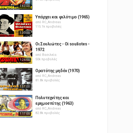
1:43:00
Υπάρχει και φιλότιμο (1965)
από
RC_Andreas
115.1k προβολές
1:30:00
Οι Σουλιώτες - Oi souliotes -
1972
από
Βασιλεία
50k προβολές
1:26:00
Ορατότης μηδέν (1970)
από
RC_Andreas
81.8k προβολές
1:57:00
Πολυτεχνίτης και
ερημοσπίτης (1963)
από
RC_Andreas
82.8k προβολές
1:17:00