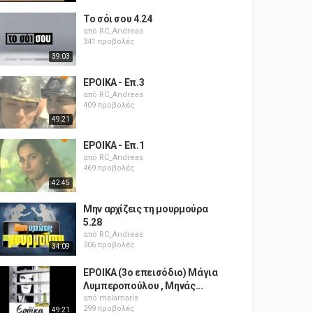
Το σόι σου 4.24
από
RC_Andreas
341 προβολές
39:03
ΕΡΟΙΚΑ - Επ.3
από
RC_Andreas
409 προβολές
49:21
ΕΡΟΙΚΑ - Επ.1
από
RC_Andreas
469 προβολές
42:45
Μην αρχίζεις τη μουρμούρα
5.28
από
RC_Andreas
306 προβολές
34:09
ΕΡΟΙΚΑ (3ο επεισόδιο) Μάγια
Λυμπεροπούλου , Μηνάς...
από
malamaris
299 προβολές
49:21