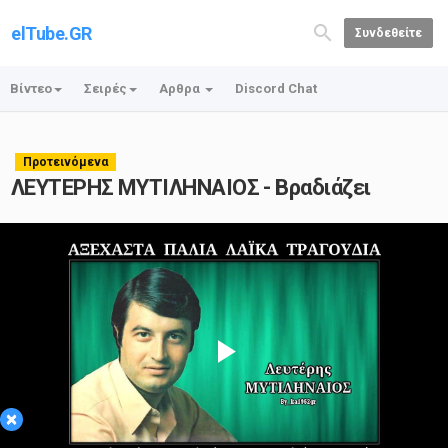
elTube.GR
Συνδεθείτε
Βίντεο
Σειρές
Αρθρα
Discord Chat
Προτεινόμενα
ΛΕΥΤΕΡΗΣ ΜΥΤΙΛΗΝΑΙΟΣ - Βραδιάζει
Play
×