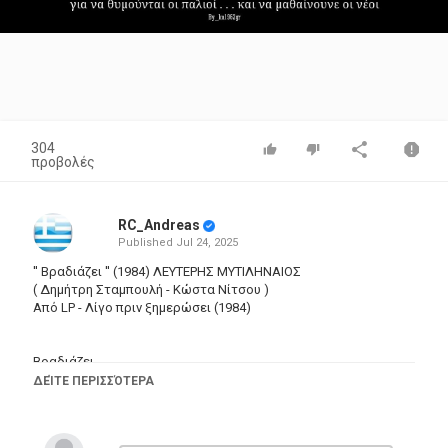
Video
304
προβολές
RC_Andreas
Published
Jul 24, 2025
'' Βραδιάζει '' (1984) ΛΕΥΤΕΡΗΣ ΜΥΤΙΛΗΝΑΙΟΣ
( Δημήτρη Σταμπουλή - Κώστα Νίτσου )
Από LP - Λίγο πριν ξημερώσει (1984)
Βραδιάζει,
κι όμως εκείνη π’ αγαπώ απουσιάζει.
ΔΕΊΤΕ ΠΕΡΙΣΣΌΤΕΡΑ
Βραδιάζει,
κι η μοναξιά μου λίγο λίγο μεγαλώνει
και στην καρδιά μου το παράπονο ριζώνει.