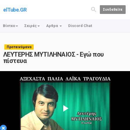
elTube.GR
Συνδεθείτε
Βίντεο
Σειρές
Αρθρα
Discord Chat
Προτεινόμενα
ΛΕΥΤΕΡΗΣ ΜΥΤΙΛΗΝΑΙΟΣ - Εγώ που
πίστευα
Play
×