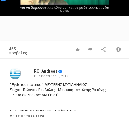
Video
465
προβολές
RC_Andreas
Published
Sep 9, 2019
'' Εγώ που πίστευα '' ΛΕΥΤΕΡΗΣ ΜΥΤΙΛΗΝΑΙΟΣ
Στίχοι : Γιώργος Ρουβέλας - Μουσική : Αντώνης Ρεπάνης
LP - Θα σε λησμονήσω (1981)
Εγώ που πίστευα πως είμαι ο δυνατός
για μιά γυναίκα πως ποτέ δε θα δακρύσω
ΔΕΊΤΕ ΠΕΡΙΣΣΌΤΕΡΑ
Κοίτα που ήρθε και για 'μένα ο καιρός
και τώρα τρέμω την αλήθεια ν' αντικρίσω