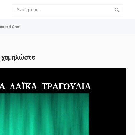
scord Chat
 χαμηλώστε