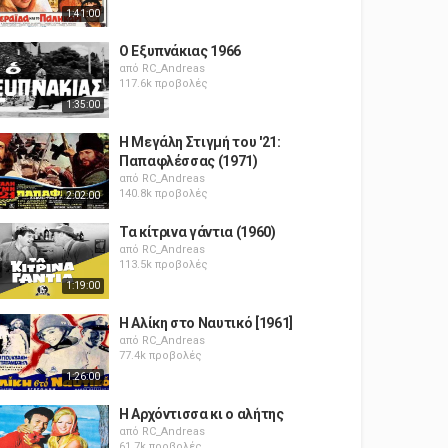
1:41:00
Ο Εξυπνάκιας 1966
από
RC_Andreas
117.6k προβολές
1:35:00
Η Μεγάλη Στιγμή του '21:
Παπαφλέσσας (1971)
από
RC_Andreas
140.8k προβολές
2:02:00
Τα κίτρινα γάντια (1960)
από
RC_Andreas
113.5k προβολές
1:19:00
Η Αλίκη στο Ναυτικό [1961]
από
RC_Andreas
77.4k προβολές
1:26:00
Η Αρχόντισσα κι ο αλήτης
από
RC_Andreas
61.7k προβολές