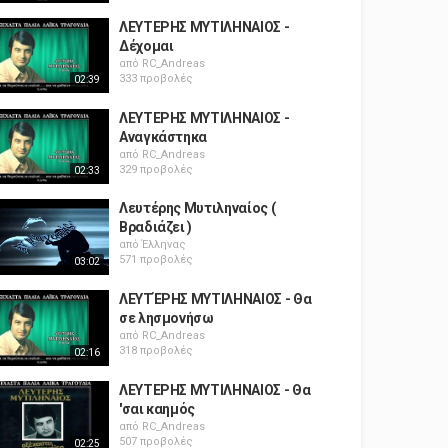
ΛΕΥΤΕΡΗΣ ΜΥΤΙΛΗΝΑΙΟΣ -
Δέχομαι
από
RC_Andreas
333 προβολές
02:39
ΛΕΥΤΕΡΗΣ ΜΥΤΙΛΗΝΑΙΟΣ -
Αναγκάστηκα
από
RC_Andreas
329 προβολές
02:33
Λευτέρης Μυτιληναίος (
Βραδιάζει )
από
Έλληνας
571 προβολές
03:02
ΛΕΥΤΈΡΗΣ ΜΥΤΙΛΗΝΑΙΟΣ - Θα
σε λησμονήσω
από
RC_Andreas
318 προβολές
02:16
ΛΕΥΤΕΡΗΣ ΜΥΤΙΛΗΝΑΙΟΣ - Θα
'σαι καημός
από
RC_Andreas
507 προβολές
02:25