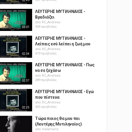
02:40
ΛΕΥΤΕΡΗΣ ΜΥΤΙΛΗΝΑΙΟΣ -
Βραδιάζει
από
RC_Andreas
304 προβολές
03:01
ΛΕΥΤΕΡΗΣ ΜΥΤΙΛΗΝΑΙΟΣ -
Λείπεις εσύ λείπει η ζωή μου
από
RC_Andreas
473 προβολές
02:34
ΛΕΥΤΕΡΗΣ ΜΥΤΙΛΗΝΑΙΟΣ - Πως
να σε ξεχάσω
από
RC_Andreas
289 προβολές
02:37
ΛΕΥΤΕΡΗΣ ΜΥΤΙΛΗΝΑΙΟΣ - Εγώ
που πίστευα
από
RC_Andreas
465 προβολές
02:25
Τώρα ποιος θα μου πει
(Λευτέρης Μυτιληναίος)
από
malamaris