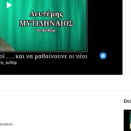
Play
Video
×
Επ
σιλείου