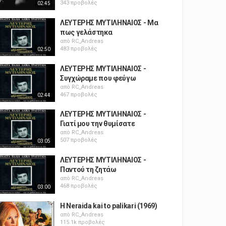
343 προβολές
02:45
ΛΕΥΤΕΡΗΣ ΜΥΤΙΛΗΝΑΙΟΣ - Μα
πως γελάστηκα
από
RC_Andreas
483 προβολές
02:50
ΛΕΥΤΕΡΗΣ ΜΥΤΙΛΗΝΑΙΟΣ -
Συγχώραμε που φεύγω
από
RC_Andreas
467 προβολές
02:44
ΛΕΥΤΕΡΗΣ ΜΥΤΙΛΗΝΑΙΟΣ -
Γιατί μου την θυμίσατε
από
RC_Andreas
507 προβολές
03:05
ΛΕΥΤΕΡΗΣ ΜΥΤΙΛΗΝΑΙΟΣ -
Παντού τη ζητάω
από
RC_Andreas
468 προβολές
03:00
H Neraida kai to palikari (1969)
από
RC_Andreas
115.1k προβολές