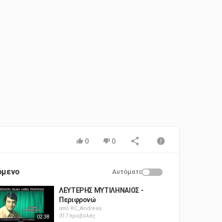
0
0
όμενο
Αυτόματο
ΛΕΥΤΕΡΗΣ ΜΥΤΙΛΗΝΑΙΟΣ -
Περιφρονώ
από
RC_Andreas
317 προβολές
02:38