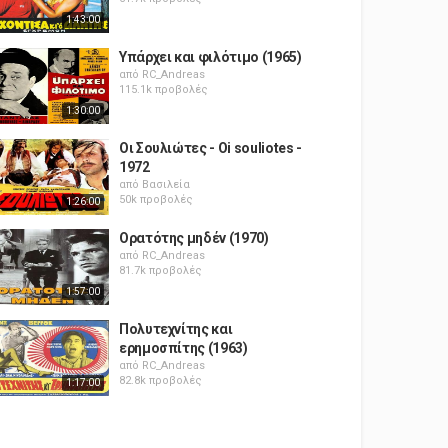
1:43:00
Υπάρχει και φιλότιμο (1965)
από
RC_Andreas
115.1k προβολές
1:30:00
Οι Σουλιώτες - Oi souliotes -
1972
από
Βασιλεία
50k προβολές
1:26:00
Ορατότης μηδέν (1970)
από
RC_Andreas
81.7k προβολές
1:57:00
Πολυτεχνίτης και
ερημοσπίτης (1963)
από
RC_Andreas
82.8k προβολές
1:17:00