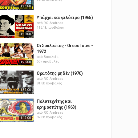
1:43:00
Υπάρχει και φιλότιμο (1965)
από
RC_Andreas
115.1k προβολές
1:30:00
Οι Σουλιώτες - Oi souliotes -
1972
από
Βασιλεία
50k προβολές
1:26:00
Ορατότης μηδέν (1970)
από
RC_Andreas
81.8k προβολές
1:57:00
Πολυτεχνίτης και
ερημοσπίτης (1963)
από
RC_Andreas
82.8k προβολές
1:17:00