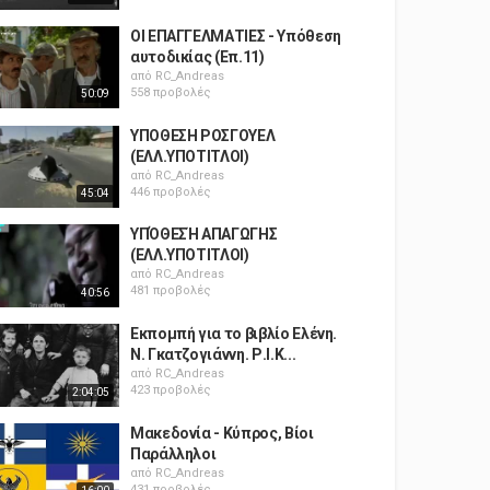
ΟΙ ΕΠΑΓΓΕΛΜΑΤΙΕΣ - Υπόθεση
αυτοδικίας (Επ.11)
από
RC_Andreas
558 προβολές
50:09
ΥΠΟΘΕΣΗ ΡΟΣΓΟΥΕΛ
(ΕΛΛ.ΥΠΟΤΙΤΛΟΙ)
από
RC_Andreas
446 προβολές
45:04
ΥΠΌΘΕΣΉ ΑΠΑΓΩΓΗΣ
(ΕΛΛ.ΥΠΟΤΙΤΛΟΙ)
από
RC_Andreas
481 προβολές
40:56
Εκπομπή για το βιβλίο Ελένη.
Ν. Γκατζογιάννη. Ρ.Ι.Κ...
από
RC_Andreas
423 προβολές
2:04:05
Μακεδονία - Κύπρος, Βίοι
Παράλληλοι
από
RC_Andreas
431 προβολές