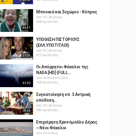
16:00
Μπουκιά και Συχώριο - Κύπρος
από
RC_Andreas
368 προβολές
44:47
ΥΠΟΘΕΣΗ ΠΙΣΤΟΡΙΟΥΣ
(ΕΛΛ.ΥΠΟΤΙΤΛΟΙ)
από
RC_Andreas
472 προβολές
21:01
Οι Απόρρητοι Φάκελοι της
NASA [HD] (FULL...
από
andreasrhodes
758 προβολές
43:30
Συγκατοίκηση επ. 3 Αντρική
υπόθεση…
από
RC_Andreas
586 προβολές
09:53
Επιχείρηση Χρυσόμαλλο Δέρας
~ Νέοι Φάκελοι
από
Βασιλεία