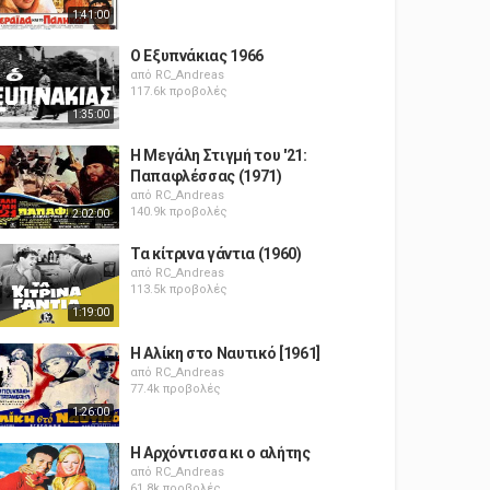
1:41:00
Ο Εξυπνάκιας 1966
από
RC_Andreas
117.6k προβολές
1:35:00
Η Μεγάλη Στιγμή του '21:
Παπαφλέσσας (1971)
από
RC_Andreas
140.9k προβολές
2:02:00
Τα κίτρινα γάντια (1960)
από
RC_Andreas
113.5k προβολές
1:19:00
Η Αλίκη στο Ναυτικό [1961]
από
RC_Andreas
77.4k προβολές
1:26:00
Η Αρχόντισσα κι ο αλήτης
από
RC_Andreas
61.8k προβολές