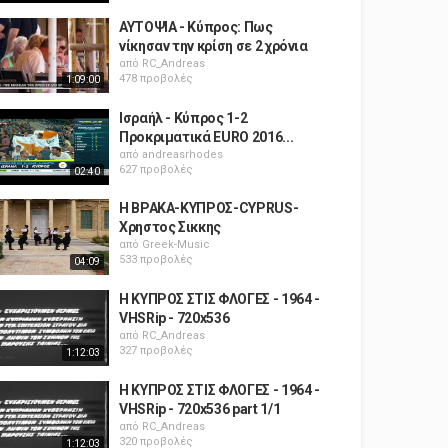
ΑΥΤΟΨΙΑ - Κύπρος: Πως
νίκησαν την κρίση σε 2 χρόνια
από
RC_Andreas
478 προβολές
1:09:00
Ισραήλ - Κύπρος 1-2
Προκριματικά EURO 2016...
από
andreasrhodes
627 προβολές
02:40
Η ΒΡΑΚΑ-ΚΥΠΡΟΣ-CYPRUS-
Χρηστος Σικκης
από
Greek-Music
533 προβολές
04:09
Η ΚΥΠΡΟΣ ΣΤΙΣ ΦΛΟΓΕΣ - 1964 -
VHSRip - 720x536
από
RC_Andreas
327 προβολές
1:12:03
Η ΚΥΠΡΟΣ ΣΤΙΣ ΦΛΟΓΕΣ - 1964 -
VHSRip - 720x536 part 1/1
από
RC_Andreas
320 προβολές
1:12:03