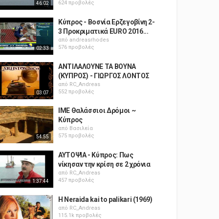
624 προβολές
46:02
Κύπρος - Βοσνία Ερζεγοβίνη 2-
3 Προκριματικά EURO 2016...
από
andreasrhodes
576 προβολές
02:33
ΑΝΤΙΛΑΛΟΥΝΕ ΤΑ ΒΟΥΝΑ
(ΚΥΠΡΟΣ) - ΓΙΩΡΓΟΣ ΛΟΝΤΟΣ
από
RC_Andreas
552 προβολές
03:07
ΙΜΕ Θαλάσσιοι Δρόμοι ~
Κύπρος
από
Βασιλεία
575 προβολές
54:55
ΑΥΤΟΨΙΑ - Κύπρος: Πως
νίκησαν την κρίση σε 2 χρόνια
από
RC_Andreas
457 προβολές
1:37:44
H Neraida kai to palikari (1969)
από
RC_Andreas
115.1k προβολές