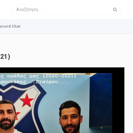
scord Chat
021)