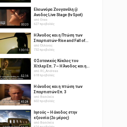
Ελεωνόρα Ζουγανέλη @
Ανοδος Live Stage (tv Spot)
από
Enas
627 προβολές
00:20
Η Άνοδος και η Πτώση των
Σπαρτιατών-Rise and Fall of...
από
Έλληνας
732 προβολές
1:30:15
Ο Σατανικός Κύκλος του
Χίτλερ Επ. 7 ~ Η Άνοδος και η...
από
RC_Andreas
618 προβολές
52:16
Η άνοδος και η πτώση των
Σπαρτιατών Επ. 3
από
Βασιλεία
602 προβολές
45:24
Ιησούς ~ Η άνοδος στην
εξουσία (2ο μέρος)
από
Βασιλεία
624 προβολές