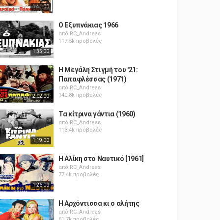
1:41:00
Ο Εξυπνάκιας 1966
από
RC_Andreas
117.5k προβολές
1:35:00
Η Μεγάλη Στιγμή του '21:
Παπαφλέσσας (1971)
από
RC_Andreas
140.8k προβολές
2:02:00
Τα κίτρινα γάντια (1960)
από
RC_Andreas
113.4k προβολές
1:19:00
Η Αλίκη στο Ναυτικό [1961]
από
RC_Andreas
77.4k προβολές
1:26:00
Η Αρχόντισσα κι ο αλήτης
από
RC_Andreas
61.7k προβολές