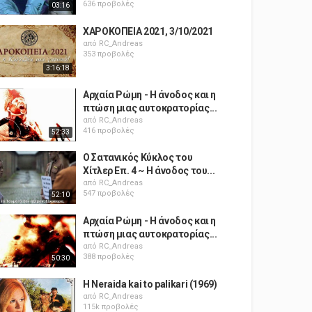
636 προβολές
03:16
ΧΑΡΟΚΟΠΕΙΑ 2021, 3/10/2021
από
RC_Andreas
353 προβολές
3:16:18
Αρχαία Ρώμη - Η άνοδος και η
πτώση μιας αυτοκρατορίας...
από
RC_Andreas
416 προβολές
52:33
Ο Σατανικός Κύκλος του
Χίτλερ Επ. 4 ~ Η άνοδος του...
από
RC_Andreas
547 προβολές
52:10
Αρχαία Ρώμη - Η άνοδος και η
πτώση μιας αυτοκρατορίας...
από
RC_Andreas
388 προβολές
50:30
H Neraida kai to palikari (1969)
από
RC_Andreas
115k προβολές