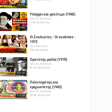
1:43:00
Υπάρχει και φιλότιμο (1965)
από
RC_Andreas
115k προβολές
1:30:00
Οι Σουλιώτες - Oi souliotes -
1972
από
Βασιλεία
50k προβολές
1:26:00
Ορατότης μηδέν (1970)
από
RC_Andreas
81.6k προβολές
1:57:00
Πολυτεχνίτης και
ερημοσπίτης (1963)
από
RC_Andreas
82.8k προβολές
1:17:00