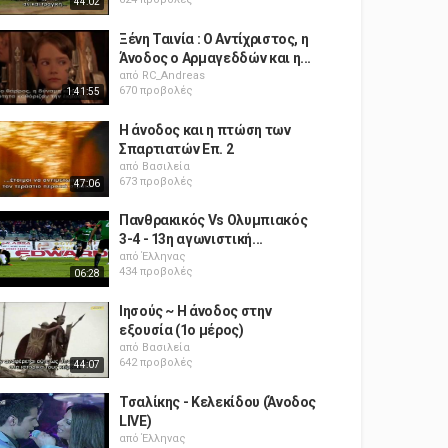
44:02
Ξένη Ταινία : Ο Αντίχριστος, η
Άνοδος ο Αρμαγεδδών και η...
από
RC_Andreas
670 προβολές
1:41:55
Η άνοδος και η πτώση των
Σπαρτιατών Επ. 2
από
Βασιλεία
673 προβολές
47:06
Πανθρακικός Vs Ολυμπιακός
3-4 - 13η αγωνιστική...
από
Έλληνας
434 προβολές
06:28
Ιησούς ~ Η άνοδος στην
εξουσία (1ο μέρος)
από
Βασιλεία
642 προβολές
44:07
Τσαλίκης - Κελεκίδου (Άνοδος
LIVE)
από
Έλληνας