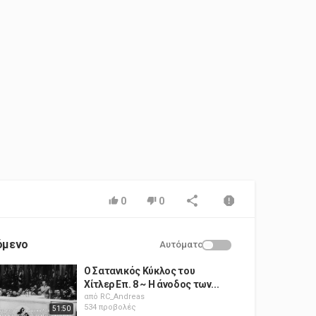
0
0
όμενο
Αυτόματο
Ο Σατανικός Κύκλος του
Χίτλερ Επ. 8 ~ Η άνοδος των...
από
RC_Andreas
534 προβολές
51:50