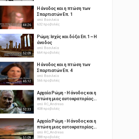
Η άνοδος και η πτώση των
Σπαρτιατών Επ. 1
από
Βασιλεία
632 προβολές
44:26
Ρώμη: Ισχύς και δόξα Επ.1 ~ Η
άνοδος
από
Βασιλεία
664 προβολές
52:09
Η άνοδος και η πτώση των
Σπαρτιατών Επ. 4
από
Βασιλεία
566 προβολές
45:12
Αρχαία Ρώμη - Η άνοδος και η
πτώση μιας αυτοκρατορίας...
από
RC_Andreas
408 προβολές
52:33
Αρχαία Ρώμη - Η άνοδος και η
πτώση μιας αυτοκρατορίας...
από
RC_Andreas
388 προβολές
51:09