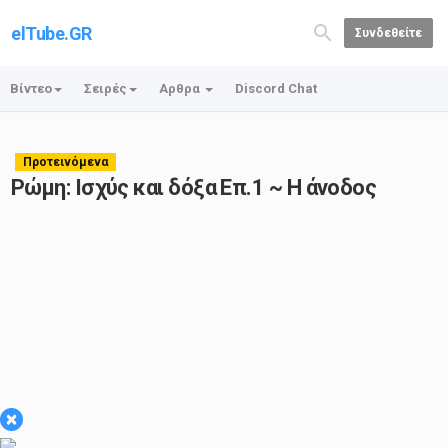
elTube.GR
Συνδεθείτε
Βίντεο
Σειρές
Αρθρα
Discord Chat
Προτεινόμενα
Ρώμη: Ισχύς και δόξα Επ.1 ~ Η άνοδος
×