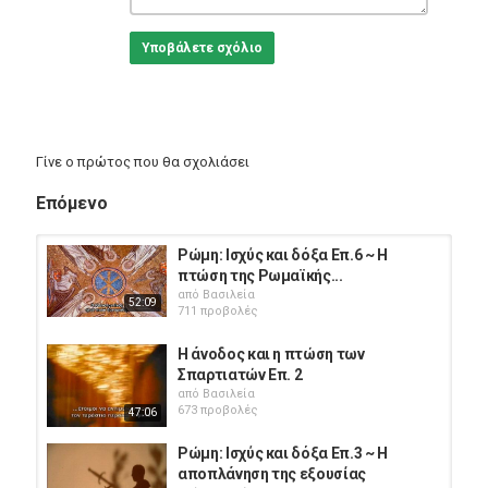
Υποβάλετε σχόλιο
Γίνε ο πρώτος που θα σχολιάσει
Επόμενο
Ρώμη: Ισχύς και δόξα Επ.6 ~ Η
πτώση της Ρωμαϊκής...
από
Βασιλεία
52:09
711 προβολές
Η άνοδος και η πτώση των
Σπαρτιατών Επ. 2
από
Βασιλεία
673 προβολές
47:06
Ρώμη: Ισχύς και δόξα Επ.3 ~ Η
αποπλάνηση της εξουσίας