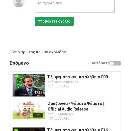
Υποβάλετε σχόλιο
Γίνε ο πρώτος που θα σχολιάσει
Επόμενο
Αυτόματο
Έξι ψέματα και μια αλήθεια E09
από
andreasrhodes
507 προβολές
43:25
Ζουζούνια - Ψέματα Ψέματα |
Official Audio Release
από
RC_Andreas
01:36
467 προβολές
Έξι ψέματα και μια αλήθεια E16