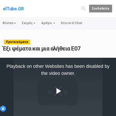
elTube.GR
Συνδεθείτε
Βίντεο
Σειρές
Αρθρα
Discord Chat
Προτεινόμενα
Έξι ψέματα και μια αλήθεια E07
This
is
Playback on other Websites has been disabled by
a
modal
the video owner.
window.
Play
×