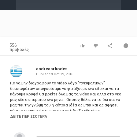
Video
556
προβολές
andreasrhodes
Published
Oct 19, 2016
Για να μην διαγραφουν τα video λόγο "πνευματικων"
δικαιωμάτων αποφασίσαμε να φτιάξουμε ένα site και να τα
κάνουμε κρυφά θα βρείτε όλα μας τα video και αλλα στο νέο
μας site σε περίπου ένα μηνα... Οποιος θέλει να το δει και να
μας πει την γνώμη του η κάποια ιδέα ας μπει και ας αφήσει
κάποιο comment στην αρχική σελίδα Το site είναι:
http://bit.ly/2d0z7dM
ΔΕΊΤΕ ΠΕΡΙΣΣΌΤΕΡΑ
Κατηγορίες
Greek Films