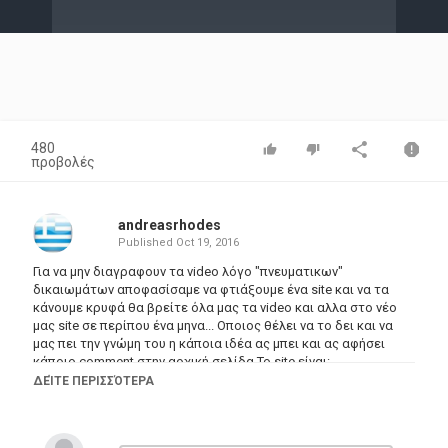
Video
480
προβολές
andreasrhodes
Published
Oct 19, 2016
Για να μην διαγραφουν τα video λόγο "πνευματικων"
δικαιωμάτων αποφασίσαμε να φτιάξουμε ένα site και να τα
κάνουμε κρυφά θα βρείτε όλα μας τα video και αλλα στο νέο
μας site σε περίπου ένα μηνα... Οποιος θέλει να το δει και να
μας πει την γνώμη του η κάποια ιδέα ας μπει και ας αφήσει
κάποιο comment στην αρχική σελίδα Το site είναι:
http://bit.ly/2d0z7dM
ΔΕΊΤΕ ΠΕΡΙΣΣΌΤΕΡΑ
Κατηγορίες
Greek Films