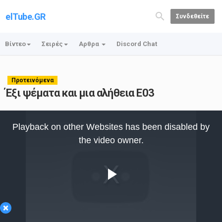
elTube.GR
Συνδεθείτε
Βίντεο
Σειρές
Αρθρα
Discord Chat
Προτεινόμενα
Έξι ψέματα και μια αλήθεια E03
This
is
Playback on other Websites has been disabled by
a
modal
the video owner.
window.
Play
×