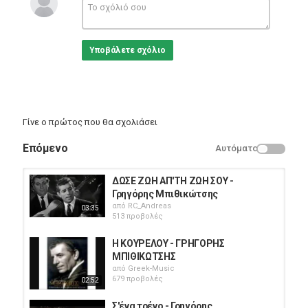
Υποβάλετε σχόλιο
Γίνε ο πρώτος που θα σχολιάσει
Επόμενο
Αυτόματο
ΔΩΣΕ ΖΩΗ ΑΠ'ΤΗ ΖΩΗ ΣΟΥ -
Γρηγόρης Μπιθικώτσης
από
RC_Andreas
03:35
513 προβολές
Η ΚΟΥΡΕΛΟΥ - ΓΡΗΓΟΡΗΣ
ΜΠΙΘΙΚΩΤΣΗΣ
από
Greek-Music
679 προβολές
02:52
Σ'ένα τρένο - Γρηγόρης