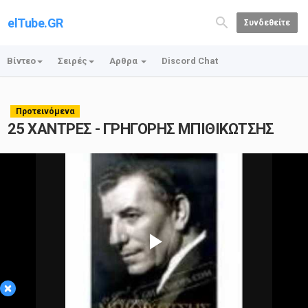
elTube.GR
Συνδεθείτε
Βίντεο
Σειρές
Αρθρα
Discord Chat
Προτεινόμενα
25 ΧΑΝΤΡΕΣ - ΓΡΗΓΟΡΗΣ ΜΠΙΘΙΚΩΤΣΗΣ
Play
×