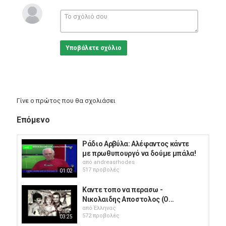
https://docs.docker.com/engine/install/
Εδώ είναι πως να το κάνετε εγκατάσταση >>>
https://www.youtube.com/watch?v=ZyBBv1JmnWQ
Και εδώ είναι πως να το κάνετε εγκατάσταση το Portainer >>>
https://www.youtube.com/watch?v=knwCnBhqk4w
Υποβάλετε σχόλιο
Κατηγορίες
Howto & Style
Γίνε ο πρώτος που θα σχολιάσει
Επόμενο
Ράδιο Αρβύλα: Αλέφαντος κάντε
με πρωθυπουργό να δούμε μπάλα!
από
andreasrhodes
517 προβολές
01:02
Καντε τοπο να περασω -
Νικολαιδης Αποστολος (Ο...
από
Έλληνας
572 προβολές
03:25