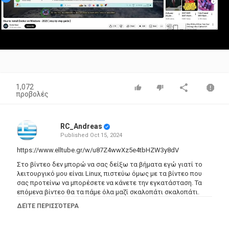
1,072
προβολές
RC_Andreas
Published
Oct 15, 2024
https://www.elltube.gr/w/u87Z4wwXz5e4tbHZW3y8dV
Στο βίντεο δεν μπορώ να σας δείξω τα βήματα εγώ γιατί το
λειτουργικό μου είναι Linux, πιστεύω όμως με τα βίντεο που
σας προτείνω να μπορέσετε να κάνετε την εγκατάσταση. Τα
επόμενα βίντεο θα τα πάμε όλα μαζί σκαλοπάτι σκαλοπάτι.
Ευχαριστώ.!!!
ΔΕΊΤΕ ΠΕΡΙΣΣΌΤΕΡΑ
Αυτός είναι ο σύνδεσμος για το Docker >>>