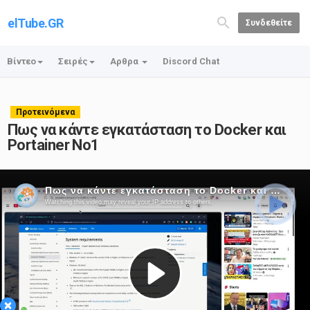
elTube.GR
Συνδεθείτε
Βίντεο
Σειρές
Αρθρα
Discord Chat
Προτεινόμενα
Πως να κάντε εγκατάσταση το Docker και
Portainer No1
×