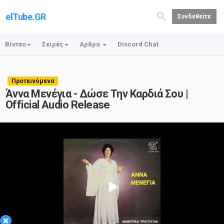
elTube.GR
Συνδεθείτε
Βίντεο
Σειρές
Αρθρα
Discord Chat
Προτεινόμενα
Άννα Μενέγια - Δώσε Την Καρδιά Σου |
Official Audio Release
Play
×