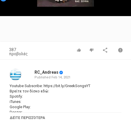
Video
387
προβολές
RC_Andreas
Published
Feb 14, 2021
Youtube Subscribe:
https://bit.ly/GreekSongsYT
Βρείτε τον δίσκο εδώ:
Spotify:
iTunes:
Google Play:
Deezer:
ΔΕΊΤΕ ΠΕΡΙΣΣΌΤΕΡΑ
Ξεπερνώντας τα 50 χρόνια ελληνικής μουσικής ιστορίας, στο
κανάλι Ελληνικό Τραγούδι βρίσκονται σημαντικές στιγμές του