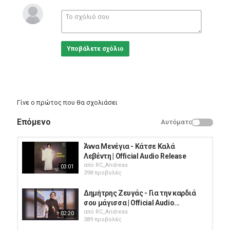
ελληνικού τραγουδιού από τα '60s έως και σήμερα, με
συμπράξεις σπουδαίων τραγουδιστών, συνθετών και
στιχουργών που άφησαν εποχή.
Στο κανάλι Ελληνικό Τραγούδι θα βρείτε συγκεντρωμένο έναν
Υποβάλετε σχόλιο
από τους σπουδαιότερους και πιο πολυποίκιλους καταλόγους
της ελληνικής μουσικής σκηνής.
Κατηγορίες
Greek Music
Γίνε ο πρώτος που θα σχολιάσει
Επόμενο
Αυτόματο
Άννα Μενέγια - Κάτσε Καλά
Λεβέντη | Official Audio Release
από
RC_Andreas
03:01
398 προβολές
Δημήτρης Ζευγάς - Για την καρδιά
σου μάγισσα | Official Audio...
από
RC_Andreas
02:20
389 προβολές