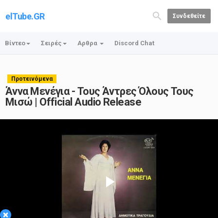
elTube.GR
Συνδεθείτε
Βίντεο
Σειρές
Αρθρα
Discord Chat
Προτεινόμενα
Άννα Μενέγια - Τους Άντρες Όλους Τους
Μισώ | Official Audio Release
Play
×