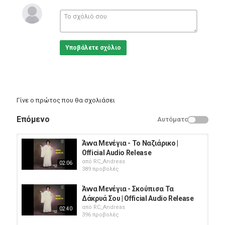
ελληνικού τραγουδιού από τα '60s έως και σήμερα, με
συμπράξεις σπουδαίων τραγουδιστών, συνθετών και
στιχουργών που άφησαν εποχή.
Στο κανάλι Ελληνικό Τραγούδι θα βρείτε συγκεντρωμένο έναν
Υποβάλετε σχόλιο
από τους σπουδαιότερους και πιο πολυποίκιλους καταλόγους
της ελληνικής μουσικής σκηνής.
Κατηγορίες
Greek Music
Γίνε ο πρώτος που θα σχολιάσει
Επόμενο
Αυτόματο
Άννα Μενέγια - Το Ναζιάρικο |
Official Audio Release
από
RC_Andreas
02:06
389 προβολές
Άννα Μενέγια - Σκούπισα Τα
Δάκρυά Σου | Official Audio Release
από
RC_Andreas
02:40
396 προβολές