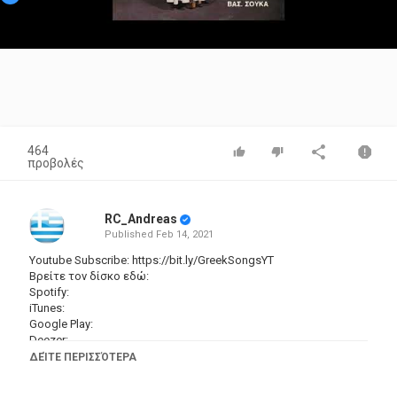
Video
464
προβολές
RC_Andreas
Published
Feb 14, 2021
Youtube Subscribe:
https://bit.ly/GreekSongsYT
Βρείτε τον δίσκο εδώ:
Spotify:
iTunes:
Google Play:
Deezer:
ΔΕΊΤΕ ΠΕΡΙΣΣΌΤΕΡΑ
Ξεπερνώντας τα 50 χρόνια ελληνικής μουσικής ιστορίας, στο
κανάλι Ελληνικό Τραγούδι βρίσκονται σημαντικές στιγμές του