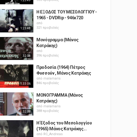
1:23:49
Η ΕΞΟΔΟΣ ΤΟΥ ΜΕΣΟΛΟΓΓΙΟΥ -
1965 - DVDRip - 946x720
από
321 προβολές
1:23:48
Μονόγραμμα (Μάνος
Κατράκης)
από
396 προβολές
32:08
Προδοσία (1964) Πέτρος
Φυσσούν , Μάνος Κατράκης
από
malamaris
846 προβολές
1:33:06
ΜΟΝΟΓΡΑΜΜΑ (Μάνος
Κατράκης)
από
malamaris
388 προβολές
32:08
Η Έξοδος του Μεσολογγίου
(1965) Μάνος Κατράκης...
από
RC_Andreas