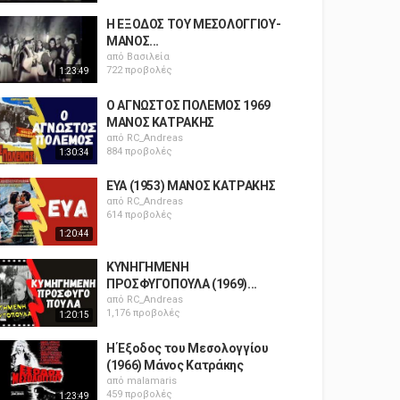
Η ΕΞΟΔΟΣ ΤΟΥ ΜΕΣΟΛΟΓΓΙΟΥ-
ΜΑΝΟΣ...
από
Βασιλεία
722 προβολές
1:23:49
Ο ΑΓΝΩΣΤΟΣ ΠΟΛΕΜΟΣ 1969
ΜΑΝΟΣ ΚΑΤΡΑΚΗΣ
από
RC_Andreas
884 προβολές
1:30:34
ΕΥΑ (1953) ΜΑΝΟΣ ΚΑΤΡΑΚΗΣ
από
RC_Andreas
614 προβολές
1:20:44
ΚΥΝΗΓΗΜΕΝΗ
ΠΡΟΣΦΥΓΟΠΟΥΛΑ (1969)...
από
RC_Andreas
1,176 προβολές
1:20:15
Η Έξοδος του Μεσολογγίου
(1966) Μάνος Κατράκης
από
malamaris
459 προβολές
1:23:49