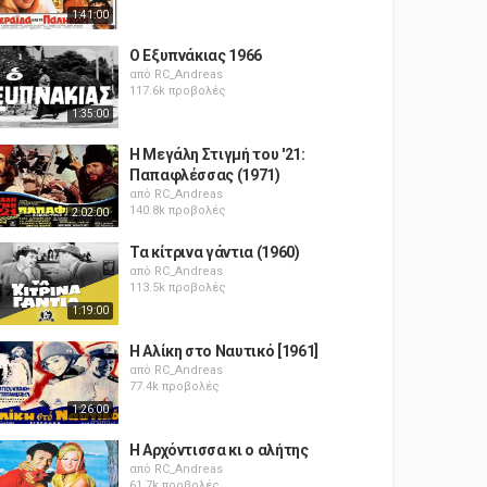
1:41:00
Ο Εξυπνάκιας 1966
από
RC_Andreas
117.6k προβολές
1:35:00
Η Μεγάλη Στιγμή του '21:
Παπαφλέσσας (1971)
από
RC_Andreas
140.8k προβολές
2:02:00
Τα κίτρινα γάντια (1960)
από
RC_Andreas
113.5k προβολές
1:19:00
Η Αλίκη στο Ναυτικό [1961]
από
RC_Andreas
77.4k προβολές
1:26:00
Η Αρχόντισσα κι ο αλήτης
από
RC_Andreas
61.7k προβολές