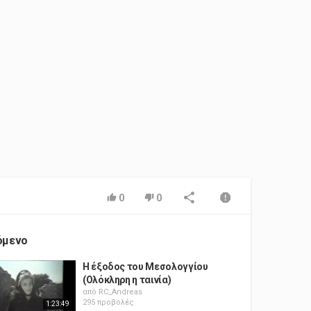
0
0
όμενο
Η έξοδος του Μεσολογγίου
(Ολόκληρη η ταινία)
από
RC_Andreas
295 προβολές
1:23:49