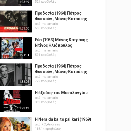
521 προβολές
1:23:49
Προδοσία (1964) Πέτρος
Φυσσούν , Μάνος Κατράκης
από
malamaris
666 προβολές
1:33:06
Εύα (1953) Μάνος Κατράκης,
Ντίνος Ηλιόπουλος
από
malamaris
574 προβολές
1:21:31
Προδοσία (1964) Πέτρος
Φυσσούν , Μάνος Κατράκης
από
malamaris
722 προβολές
1:33:06
Η έξοδος του Μεσολογγίου
από
malamaris
369 προβολές
1:23:49
H Neraida kai to palikari (1969)
από
RC_Andreas
115.1k προβολές