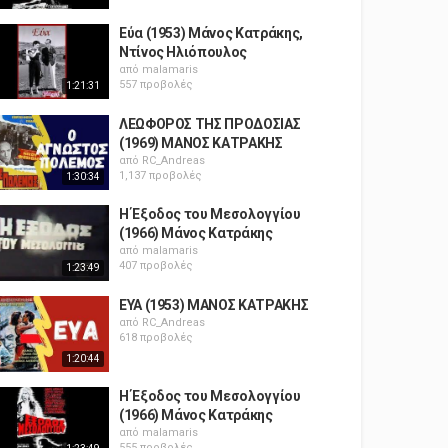
Εύα (1953) Μάνος Κατράκης,
Ντίνος Ηλιόπουλος
από
malamaris
557 προβολές
1:21:31
ΛΕΩΦΟΡΟΣ ΤΗΣ ΠΡΟΔΟΣΙΑΣ
(1969) ΜΑΝΟΣ ΚΑΤΡΑΚΗΣ
από
RC_Andreas
1,137 προβολές
1:30:34
Η Έξοδος του Μεσολογγίου
(1966) Μάνος Κατράκης
από
malamaris
407 προβολές
1:23:49
ΕΥΑ (1953) ΜΑΝΟΣ ΚΑΤΡΑΚΗΣ
από
RC_Andreas
618 προβολές
1:20:44
Η Έξοδος του Μεσολογγίου
(1966) Μάνος Κατράκης
από
malamaris
555 προβολές