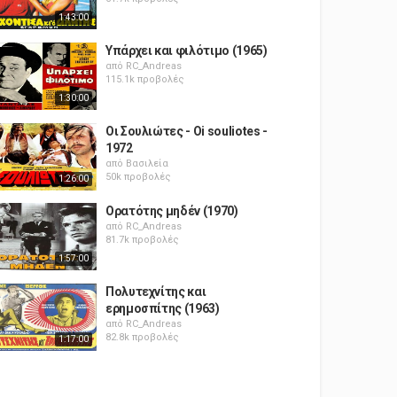
1:43:00
Υπάρχει και φιλότιμο (1965)
από
RC_Andreas
115.1k προβολές
1:30:00
Οι Σουλιώτες - Oi souliotes -
1972
από
Βασιλεία
50k προβολές
1:26:00
Ορατότης μηδέν (1970)
από
RC_Andreas
81.7k προβολές
1:57:00
Πολυτεχνίτης και
ερημοσπίτης (1963)
από
RC_Andreas
82.8k προβολές
1:17:00