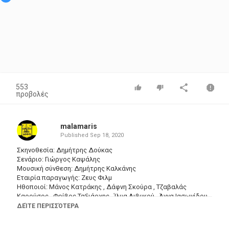
553
προβολές
malamaris
Published
Sep 18, 2020
Σκηνοθεσία: Δημήτρης Δούκας
Σενάριο: Γιώργος Καψάλης
Μουσική σύνθεση: Δημήτρης Καλκάνης
Εταιρία παραγωγής: Ζευς Φιλμ
Ηθοποιοί: Μάνος Κατράκης , Δάφνη Σκούρα , Τζαβαλάς
Καρούσος , Φοίβος Ταξιάρχης , Ίλυα Λιβυκού , Άννα Ιασωνίδου ,
Κώστας Μπαλαδήμας , Μαλαίνα Ανουσάκη , Μ.
ΔΕΊΤΕ ΠΕΡΙΣΣΌΤΕΡΑ
Σπηλιωτοπούλου , Χριστόφορος Ζήκας , Τάκης Εμμανουήλ ,
Γιάννης Φύριος , Παναγιώτης Τράικος , Ρολάνδος Χρέλιας ,