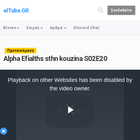
elTube.GR
Συνδεθείτε
Βίντεο
Σειρές
Αρθρα
Discord Chat
Προτεινόμενα
Alpha Efialths sthn kouzina S02E20
This
is
Playback on other Websites has been disabled by
a
modal
the video owner.
window.
Play
×