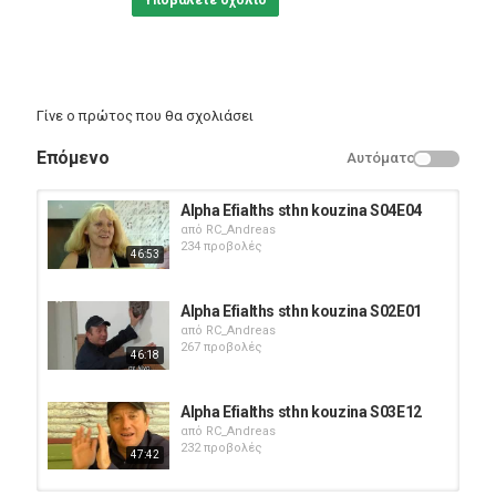
Υποβάλετε σχόλιο
Γίνε ο πρώτος που θα σχολιάσει
Επόμενο
Αυτόματο
Alpha Efialths sthn kouzina S04E04
από
RC_Andreas
234 προβολές
46:53
Alpha Efialths sthn kouzina S02E01
από
RC_Andreas
267 προβολές
46:18
Alpha Efialths sthn kouzina S03E12
από
RC_Andreas
232 προβολές
47:42