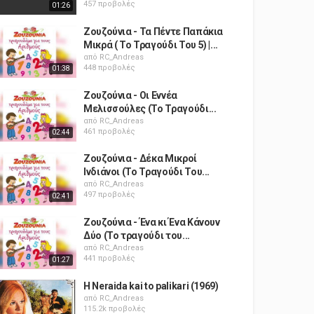
457 προβολές
01:26
Ζουζούνια - Τα Πέντε Παπάκια
Μικρά ( Το Τραγούδι Του 5) |...
από
RC_Andreas
448 προβολές
01:38
Ζουζούνια - Οι Εννέα
Μελισσούλες (Το Τραγούδι...
από
RC_Andreas
461 προβολές
02:44
Ζουζούνια - Δέκα Μικροί
Ινδιάνοι (Το Τραγούδι Του...
από
RC_Andreas
497 προβολές
02:41
Ζουζούνια - Ένα κι Ένα Κάνουν
Δύο (Το τραγούδι του...
από
RC_Andreas
441 προβολές
01:27
H Neraida kai to palikari (1969)
από
RC_Andreas
115.2k προβολές