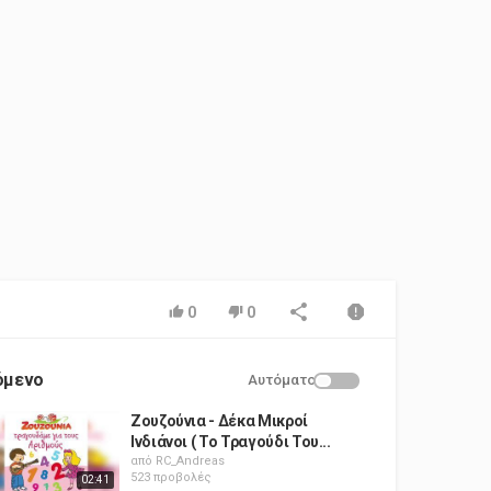
0
0
όμενο
Αυτόματο
Ζουζούνια - Δέκα Μικροί
Ινδιάνοι ( Το Τραγούδι Του...
από
RC_Andreas
523 προβολές
02:41