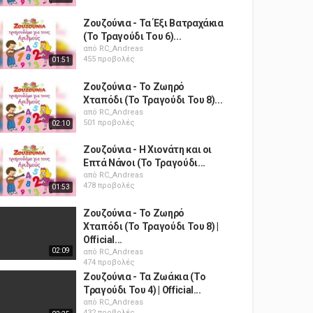
Ζουζούνια - Τα Έξι Βατραχάκια
(Το Τραγούδι Του 6)...
από
RC_Andreas
455 προβολές
01:51
Ζουζούνια - Το Ζωηρό
Χταπόδι (Το Τραγούδι Του 8)...
από
RC_Andreas
501 προβολές
02:10
Ζουζούνια - Η Χιονάτη και οι
Επτά Νάνοι (Το Τραγούδι...
από
RC_Andreas
478 προβολές
01:53
Ζουζούνια - Το Ζωηρό
Χταπόδι (Το Τραγούδι Του 8) |
Official...
02:09
από
RC_Andreas
474 προβολές
Ζουζούνια - Τα Ζωάκια (Το
Τραγούδι Του 4) | Official...
από
RC_Andreas
432 προβολές