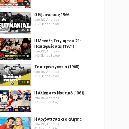
1:41:00
Ο Εξυπνάκιας 1966
από
RC_Andreas
117.6k προβολές
1:35:00
Η Μεγάλη Στιγμή του '21:
Παπαφλέσσας (1971)
από
RC_Andreas
140.9k προβολές
2:02:00
Τα κίτρινα γάντια (1960)
από
RC_Andreas
113.6k προβολές
1:19:00
Η Αλίκη στο Ναυτικό [1961]
από
RC_Andreas
77.5k προβολές
1:26:00
Η Αρχόντισσα κι ο αλήτης
από
RC_Andreas
61.8k προβολές