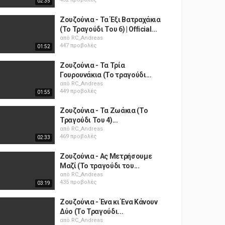
02:35
Ζουζούνια - Τα Έξι Βατραχάκια
(Το Τραγούδι Του 6) | Official...
από
RC_Andreas
447 προβολές
01:52
Ζουζούνια - Τα Τρία
Γουρουνάκια (Το τραγούδι...
από
RC_Andreas
449 προβολές
01:55
Ζουζούνια - Τα Ζωάκια (Το
Τραγούδι Του 4)...
από
RC_Andreas
469 προβολές
02:33
Ζουζούνια - Ας Μετρήσουμε
Μαζί (Το τραγούδι του...
από
RC_Andreas
435 προβολές
03:19
Ζουζούνια - Ένα κι Ένα Κάνουν
Δύο (Το Τραγούδι...
από
RC_Andreas