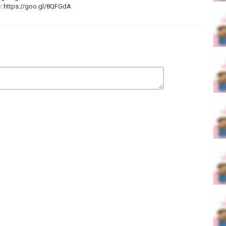
:
https://goo.gl/8QFGdA
/5zzx8L
και τον Λυκούργο!
https://goo.gl/yN5kBJ
n
GQPB
bwBH