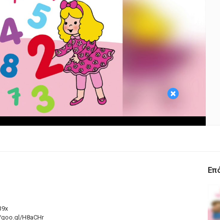
Play
Video
×
Επ
39x
//goo.gl/H8aCHr