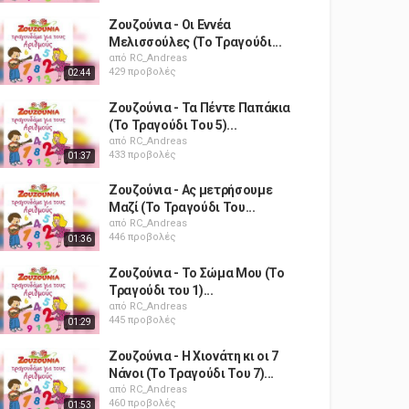
Ζουζούνια - Οι Εννέα
Μελισσούλες (Το Τραγούδι...
από
RC_Andreas
429 προβολές
02:44
Ζουζούνια - Τα Πέντε Παπάκια
(Το Τραγούδι Του 5)...
από
RC_Andreas
433 προβολές
01:37
Ζουζούνια - Ας μετρήσουμε
Μαζί (Το Τραγούδι Του...
από
RC_Andreas
446 προβολές
01:36
Ζουζούνια - Το Σώμα Μου (Το
Τραγούδι του 1)...
από
RC_Andreas
445 προβολές
01:29
Ζουζούνια - Η Χιονάτη κι οι 7
Νάνοι (Το Τραγούδι Του 7)...
από
RC_Andreas
460 προβολές
01:53