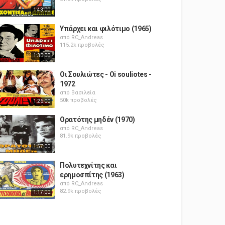
1:43:00
Υπάρχει και φιλότιμο (1965)
από
RC_Andreas
115.2k προβολές
1:30:00
Οι Σουλιώτες - Oi souliotes -
1972
από
Βασιλεία
50k προβολές
1:26:00
Ορατότης μηδέν (1970)
από
RC_Andreas
81.9k προβολές
1:57:00
Πολυτεχνίτης και
ερημοσπίτης (1963)
από
RC_Andreas
82.9k προβολές
1:17:00