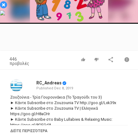
×
Video
446
προβολές
RC_Andreas
Published
Dec 8, 2019
Ζουζούνια - Τρία Γουρουνάκια (Το Τραγούδι του 3)
► Κάντε Subscribe στο Zouzounia TV
http://goo.gl/Lxk39x
► Κάντε Subscribe στο Zouzounia TV | Ελληνικά
https://goo.gl/H8aCHr
► Κάντε Subscribe στο Baby Lullabies & Relaxing Music:
https://goo.gl/8QFGdA
ΔΕΊΤΕ ΠΕΡΙΣΣΌΤΕΡΑ
Δείτε τα νέα μας video
https://goo.gl/yJWaoW