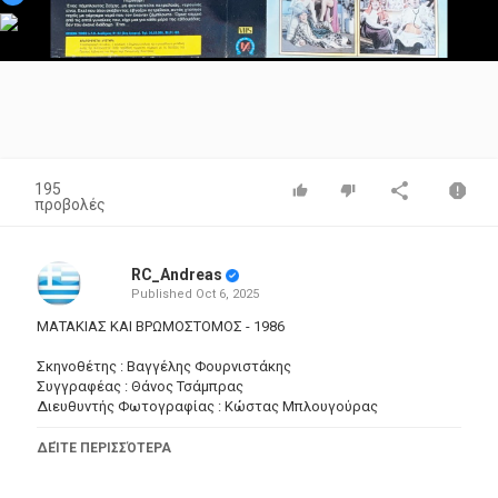
Video
195
προβολές
RC_Andreas
Published
Oct 6, 2025
ΜΑΤΑΚΙΑΣ ΚΑΙ ΒΡΩΜΟΣΤΟΜΟΣ - 1986
Σκηνοθέτης : Βαγγέλης Φουρνιστάκης
Συγγραφέας : Θάνος Τσάμπρας
Διευθυντής Φωτογραφίας : Κώστας Μπλουγούρας
Ηθοποιοί :
ΔΕΊΤΕ ΠΕΡΙΣΣΌΤΕΡΑ
Γιουλάκη Κατερίνα , Βογιατζής Γιάννης , Βούρος Γιάννης , Ρίζος
Νίκος , Σερεμέτη-Παπαχρήστου Δημητρα , Πρεβεδώρου