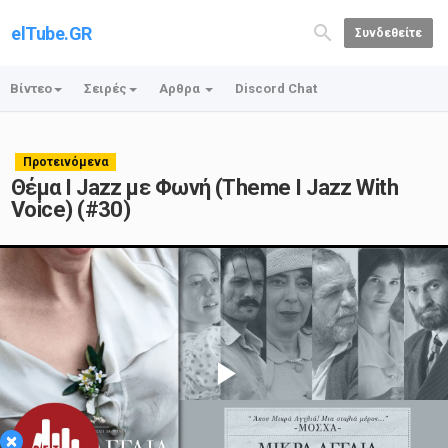
elTube.GR
Συνδεθείτε
Βίντεο
Σειρές
Αρθρα
Discord Chat
Προτεινόμενα
Θέμα Ι Jazz με Φωνή (Theme I Jazz With
Voice) (#30)
Play
×