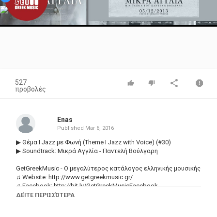
Video
527
προβολές
Enas
Published
Mar 6, 2016
▶ Θέμα Ι Jazz με Φωνή (Theme I Jazz with Voice) (#30)
▶ Soundtrack: Μικρά Αγγλία - Παντελή Βούλγαρη
GetGreekMusic - Ο μεγαλύτερος κατάλογος ελληνικής μουσικής
♫ Website:
http://www.getgreekmusic.gr/
♫ Facebook:
http://bit.ly/GetGreekMusicFacebook
♫ Google+:
http://bit.ly/GetGreekMusicGooglePlus
ΔΕΊΤΕ ΠΕΡΙΣΣΌΤΕΡΑ
♫ Twitter:
http://bit.ly/GetGreekMusicTwitter
♫ Pinterest:
http://bit.ly/GetGreekMusicPinterest