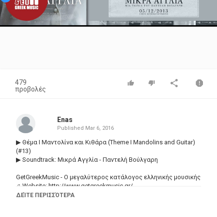
Video
479
προβολές
Enas
Published
Mar 6, 2016
▶ Θέμα Ι Μαντολίνα και Κιθάρα (Theme I Mandolins and Guitar)
(#13)
▶ Soundtrack: Μικρά Αγγλία - Παντελή Βούλγαρη
GetGreekMusic - Ο μεγαλύτερος κατάλογος ελληνικής μουσικής
♫ Website:
http://www.getgreekmusic.gr/
♫ Facebook:
http://bit.ly/GetGreekMusicFacebook
ΔΕΊΤΕ ΠΕΡΙΣΣΌΤΕΡΑ
♫ Google+:
http://bit.ly/GetGreekMusicGooglePlus
♫ Twitter:
http://bit.ly/GetGreekMusicTwitter