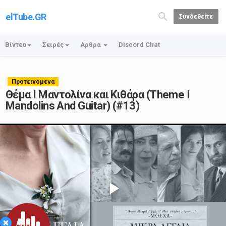
elTube.GR
Συνδεθείτε
Βίντεο
Σειρές
Αρθρα
Discord Chat
Προτεινόμενα
Θέμα Ι Μαντολίνα και Κιθάρα (Theme I
Mandolins And Guitar) (#13)
Play
×