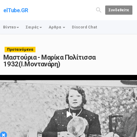
elTube.GR
Συνδεθείτε
Βίντεο
Σειρές
Αρθρα
Discord Chat
Προτεινόμενα
Μαστούρια - Μαρίκα Πολίτισσα
1932(Ι.Μοντανάρη)
Play
×