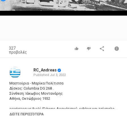
Video
327
προβολές
RC_Andreas
Published
Jul 3, 2022
Μαστούρια - Μαρίκα Πολίτισσα
Δίσκος: Columbia DG 268 .
Σύνθεση: Ιάκωβος Μοντανάρης
Αθήνα, Οκτώβριος 1932
ορχήστρα με βιολί (Γιάννης Δραγάτσης), κιθάρα και τσίμπαλο
διεύθυνση ορχήστρας: Σπύρος Περιστέρης
ΔΕΊΤΕ ΠΕΡΙΣΣΌΤΕΡΑ
__________________________________