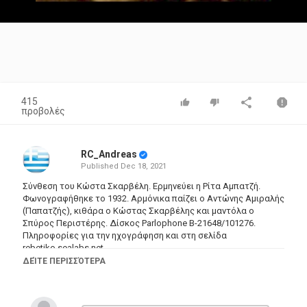
Video
415
προβολές
RC_Andreas
Published
Dec 18, 2021
Σύνθεση του Κώστα Σκαρβέλη. Ερμηνεύει η Ρίτα Αμπατζή.
Φωνογραφήθηκε το 1932. Αρμόνικα παίζει ο Αντώνης Αμιραλής
(Παπατζής), κιθάρα ο Κώστας Σκαρβέλης και μαντόλα ο
Σπύρος Περιστέρης. Δίσκος Parlophone B-21648/101276.
Πληροφορίες για την ηχογράφηση και στη σελίδα
rebetiko.sealabs.net
Politissa, Kostas Skarvelis, Rita Ambatzi
ΔΕΊΤΕ ΠΕΡΙΣΣΌΤΕΡΑ
Σε είδα όταν χόρευες, Πολίτισσα μικρή μου
και μου ’δωσες πολλούς καημούς και ντέρτια στο κορμί μου