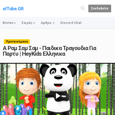
elTube.GR
Συνδεθείτε
Βίντεο
Σειρές
Αρθρα
Discord Chat
Προτεινόμενα
Α Ραμ Σαμ Σαμ - Παιδικα Τραγουδια Για
Παρτυ | HeyKids Ελληνικα
Play
×