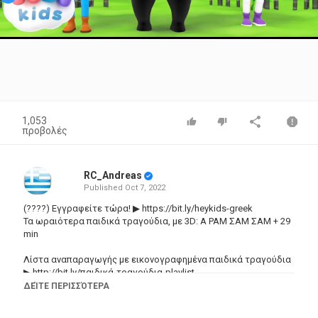
Video
1,053
προβολές
RC_Andreas
Published
Oct 7, 2022
(????) Εγγραφείτε τώρα! ▶
https://bit.ly/heykids-greek
Τα ωραιότερα παιδικά τραγούδια, με 3D: Α ΡΑΜ ΣΑΜ ΣΑΜ + 29
min
Λίστα αναπαραγωγής με εικονογραφημένα παιδικά τραγούδια
▶
http://bit.ly/
παιδικά-τραγούδια-playlist
ΔΕΊΤΕ ΠΕΡΙΣΣΌΤΕΡΑ
Τραγούδια για παιδικό πάρτυ
------------------------------------------------