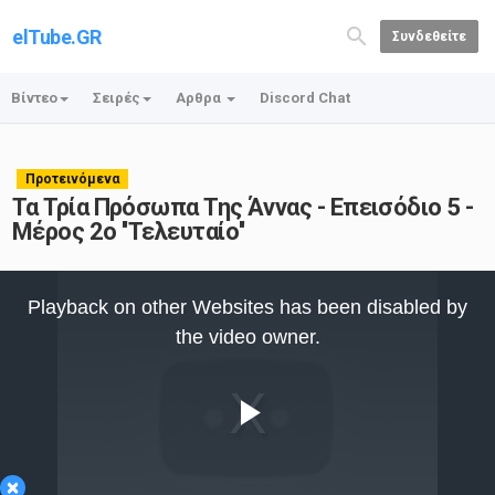
elTube.GR
Συνδεθείτε
Βίντεο
Σειρές
Αρθρα
Discord Chat
Προτεινόμενα
Τα Τρία Πρόσωπα Της Άννας - Επεισόδιο 5 -
Μέρος 2ο ''Τελευταίο''
This
is
Playback on other Websites has been disabled by
a
modal
the video owner.
window.
Play
×