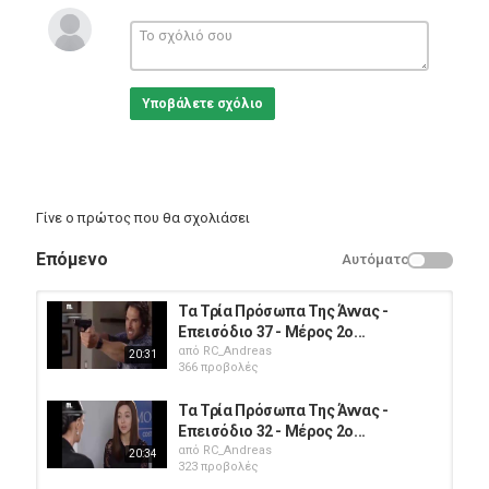
τηλενουβελες
μεξικανικη σειρα
μεξικανικες σειρες
#ΤαΤρίαΠρόσωπαΤηςΆννας #Επεισόδιο5
Υποβάλετε σχόλιο
Κατηγορίες
Greek Films
Γίνε ο πρώτος που θα σχολιάσει
Επόμενο
Αυτόματο
Τα Τρία Πρόσωπα Της Άννας -
Επεισόδιο 37 - Μέρος 2ο...
από
RC_Andreas
20:31
366 προβολές
Τα Τρία Πρόσωπα Της Άννας -
Επεισόδιο 32 - Μέρος 2ο...
από
RC_Andreas
20:34
323 προβολές