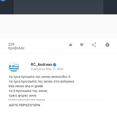
Video
339
προβολές
RC_Andreas
Published
May 11, 2020
τα τρια προωπα της αννας επεισοδιο 5
τα τρια προσωπα της αννας στα ελληνικα
tres veces ana in greek
τα 3 προσωπα της αννας
τρεις φορες αννα
ta tria prosopa tis annas
ta 3 prosopo tis annas epeisodia
ΔΕΊΤΕ ΠΕΡΙΣΣΌΤΕΡΑ
τα τρια προσωπα της αννας επεισοδια στα ελληνικα
τηλενουβελα