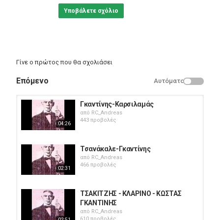
Υποβάλετε σχόλιο
Γίνε ο πρώτος που θα σχολιάσει
Επόμενο
Αυτόματο
Γκαντίνης-Καρσιλαμάς
από
RC_Andreas
443 προβολές
04:26
Τσανάκαλε-Γκαντίνης
από
RC_Andreas
466 προβολές
02:31
ΤΣΑΚΙΤΖΗΣ - ΚΛΑΡΙΝΟ - ΚΩΣΤΑΣ
ΓΚΑΝΤΙΝΗΣ
από
RC_Andreas
610 προβολές
02:51