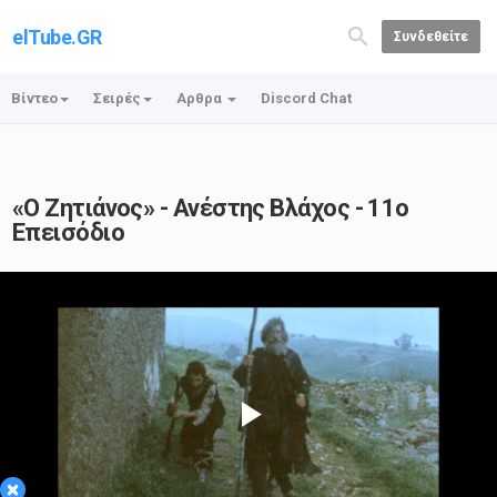
elTube.GR
Συνδεθείτε
Βίντεο
Σειρές
Αρθρα
Discord Chat
«Ο Ζητιάνος» - Ανέστης Βλάχος - 11ο
Επεισόδιο
Play
×