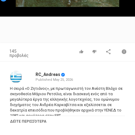
Video
145
προβολές
RC_Andreas
Published
May 25, 2026
Η σειρά «Ο Ζητιάνος», με πρωταγωνιστή τον Ανέστη Βλάχο σε
σκηνοθεσία Μάριου Ρετσίλα, είναι διασκευή ενός από τα
μεγαλύτερα έργα της ελληνικής λογοτεχνίας, του ομώνυμου
διηγήματος του Ανδρέα Καρκαβίτσα και εξελίσσεται σε
δεκατρία επεισόδια που προβλήθηκαν αρχικά στην ΥΕΝΕΔ το
1982 και αργότερα στην ΕΡΤ.
ΔΕΊΤΕ ΠΕΡΙΣΣΌΤΕΡΑ
Ο αδίστακτος επαγγελματίας επαίτης Κώστας Τζιριτής ή
Τζιριτόκωστας (Ανέστης Βλάχος) αποφασίζει να αφήσει την