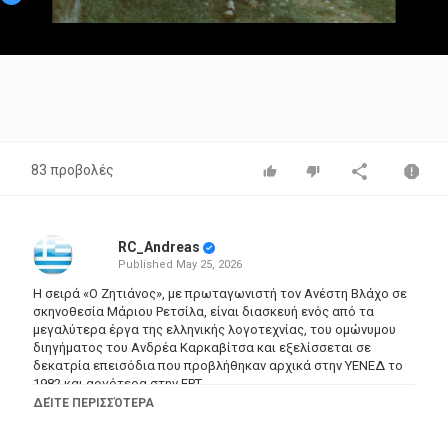
Video
83 προβολές
RC_Andreas
Published
May 25, 2026
Η σειρά «Ο Ζητιάνος», με πρωταγωνιστή τον Ανέστη Βλάχο σε
σκηνοθεσία Μάριου Ρετσίλα, είναι διασκευή ενός από τα
μεγαλύτερα έργα της ελληνικής λογοτεχνίας, του ομώνυμου
διηγήματος του Ανδρέα Καρκαβίτσα και εξελίσσεται σε
δεκατρία επεισόδια που προβλήθηκαν αρχικά στην ΥΕΝΕΔ το
1982 και αργότερα στην ΕΡΤ.
ΔΕΊΤΕ ΠΕΡΙΣΣΌΤΕΡΑ
Ο αδίστακτος επαγγελματίας επαίτης Κώστας Τζιριτής ή
Τζιριτόκωστας (Ανέστης Βλάχος) αποφασίζει να αφήσει την