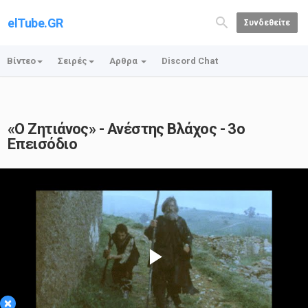
elTube.GR
Συνδεθείτε
Βίντεο
Σειρές
Αρθρα
Discord Chat
«Ο Ζητιάνος» - Ανέστης Βλάχος - 3ο
Επεισόδιο
Play
×