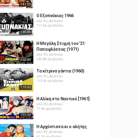
1:41:00
Ο Εξυπνάκιας 1966
από
RC_Andreas
117.6k προβολές
1:35:00
Η Μεγάλη Στιγμή του '21:
Παπαφλέσσας (1971)
από
RC_Andreas
140.8k προβολές
2:02:00
Τα κίτρινα γάντια (1960)
από
RC_Andreas
113.5k προβολές
1:19:00
Η Αλίκη στο Ναυτικό [1961]
από
RC_Andreas
77.4k προβολές
1:26:00
Η Αρχόντισσα κι ο αλήτης
από
RC_Andreas
61.7k προβολές