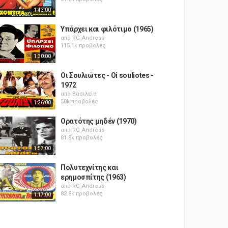
1:43:00
Υπάρχει και φιλότιμο (1965)
από
RC_Andreas
115.1k προβολές
1:30:00
Οι Σουλιώτες - Oi souliotes -
1972
από
Βασιλεία
50k προβολές
1:26:00
Ορατότης μηδέν (1970)
από
RC_Andreas
81.8k προβολές
1:57:00
Πολυτεχνίτης και
ερημοσπίτης (1963)
από
RC_Andreas
82.8k προβολές
1:17:00