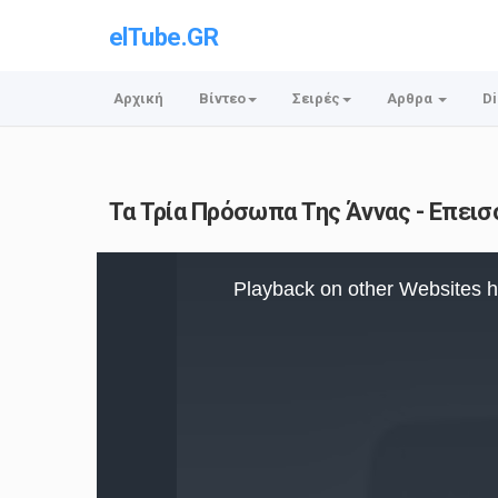
elTube.GR
Αρχική
Βίντεο
Σειρές
Αρθρα
Di
Τα Τρία Πρόσωπα Της Άννας - Επεισόδ
This
is
Playback on other Websites h
a
modal
window.