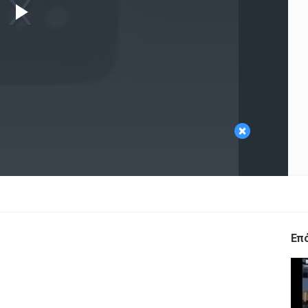
Play
Video
×
Επ