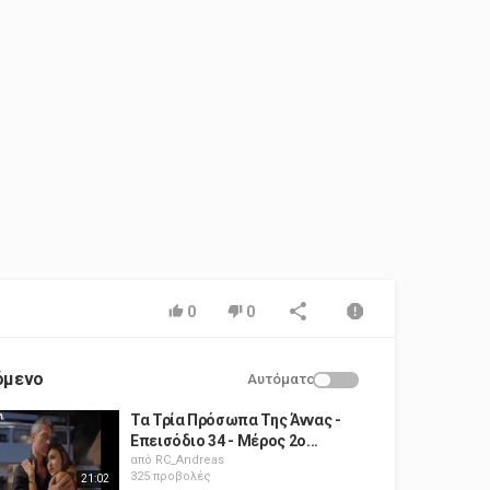
0
0
όμενο
Αυτόματο
Τα Τρία Πρόσωπα Της Άννας -
Επεισόδιο 34 - Μέρος 2ο...
από
RC_Andreas
325 προβολές
21:02