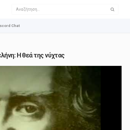
scord Chat
λήνη: H θεά της νύχτας