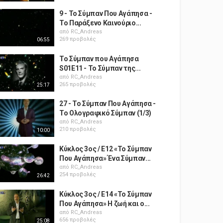
9 - Το Σύμπαν Που Αγάπησα -
Το Παράξενο Καινούριο...
από
RC_Andreas
269 προβολές
06:55
Το Σύμπαν που Αγάπησα
S01E11 - Το Σύμπαν της...
από
RC_Andreas
265 προβολές
25:17
27 - Το Σύμπαν Που Αγάπησα -
Το Ολογραφικό Σύμπαν (1/3)
από
RC_Andreas
210 προβολές
10:00
Κύκλος 3ος / Ε12 «Το Σύμπαν
Που Αγάπησα» Ένα Σύμπαν...
από
RC_Andreas
254 προβολές
26:42
Κύκλος 3ος / Ε14 «Το Σύμπαν
Που Αγάπησα» Η ζωή και ο...
από
RC_Andreas
656 προβολές
25:08