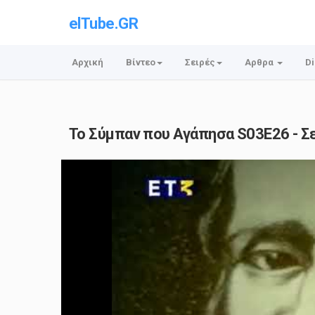
elTube.GR
Αρχική
Βίντεο
Σειρές
Αρθρα
Di
Το Σύμπαν που Αγάπησα S03E26 - Σε