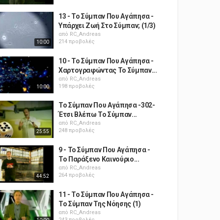
13 - Το Σύμπαν Που Αγάπησα -
Υπάρχει Ζωή Στο Σύμπαν; (1/3)
από
RC_Andreas
214 προβολές
10:00
10 - Το Σύμπαν Που Αγάπησα -
Χαρτογραφώντας Το Σύμπαν...
από
RC_Andreas
198 προβολές
10:00
Το Σύμπαν Που Αγάπησα -302-
Έτσι Βλέπω Το Σύμπαν...
από
RC_Andreas
248 προβολές
25:55
9 - Το Σύμπαν Που Αγάπησα -
Το Παράξενο Καινούριο...
από
RC_Andreas
264 προβολές
44:52
11 - Το Σύμπαν Που Αγάπησα -
Το Σύμπαν Της Νόησης (1)
από
RC_Andreas
243 προβολές