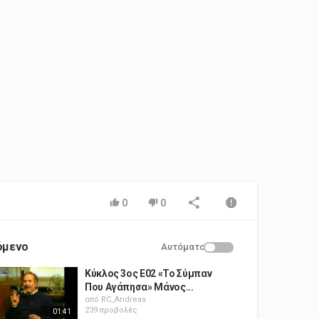
0
0
όμενο
Αυτόματο
Κύκλος 3ος Ε02 «Το Σύμπαν
Που Αγάπησα» Μάνος...
από
RC_Andreas
239 προβολές
01:41