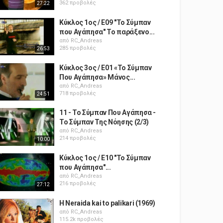
362 προβολές
27:22
Κύκλος 1ος / Ε09 "Το Σύμπαν
που Αγάπησα" Το παράξενο...
από
RC_Andreas
285 προβολές
26:53
Κύκλος 3ος / Ε01 «Το Σύμπαν
Που Αγάπησα» Μάνος...
από
RC_Andreas
718 προβολές
24:51
11 - Το Σύμπαν Που Αγάπησα -
Το Σύμπαν Της Νόησης (2/3)
από
RC_Andreas
214 προβολές
10:00
Κύκλος 1ος / Ε10 "Το Σύμπαν
που Αγάπησα"...
από
RC_Andreas
216 προβολές
27:12
H Neraida kai to palikari (1969)
από
RC_Andreas
115.2k προβολές