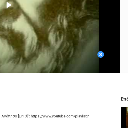
Play
Video
×
Επ
 Αγάπησα [ΕΡΤ3]'': https://www.youtube.com/playlist?