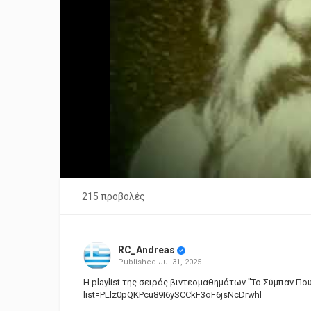
215 προβολές
RC_Andreas
Published
Jul 31, 2025
Η playlist της σειράς βιντεομαθημάτων ''Το Σύμπαν Που
list=PLlz0pQKPcu89I6ySCCkF3oF6jsNcDrwhl