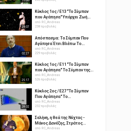
10:00
Κύκλος 1ος / Ε13 "Το Σύμπαν
που Αγάπησα" Υπάρχει Ζωή...
από
RC_Andreas
238 προβολές
29:07
Απόσπασμα: Το Σύμπαν Που
Αγάπησα Έτσι Βλέπω Το...
από
RC_Andreas
229 προβολές
02:27
Κύκλος 1ος / Ε11 "Το Σύμπαν
που Αγάπησα" Το Σύμπαν της...
από
RC_Andreas
526 προβολές
25:17
Κύκλος 2ος / Ε27 "Το Σύμπαν
Που Αγάπησα" Το...
από
RC_Andreas
232 προβολές
28:02
Σελήνη, η θεά της Νύχτας -
Μάνος Δανέζης, Στράτος...
από
RC_Andreas