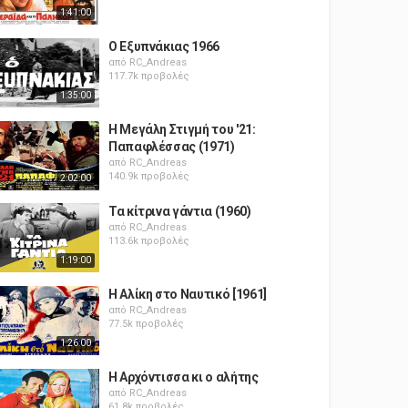
1:41:00
Ο Εξυπνάκιας 1966
από
RC_Andreas
117.7k προβολές
1:35:00
Η Μεγάλη Στιγμή του '21:
Παπαφλέσσας (1971)
από
RC_Andreas
140.9k προβολές
2:02:00
Τα κίτρινα γάντια (1960)
από
RC_Andreas
113.6k προβολές
1:19:00
Η Αλίκη στο Ναυτικό [1961]
από
RC_Andreas
77.5k προβολές
1:26:00
Η Αρχόντισσα κι ο αλήτης
από
RC_Andreas
61.8k προβολές