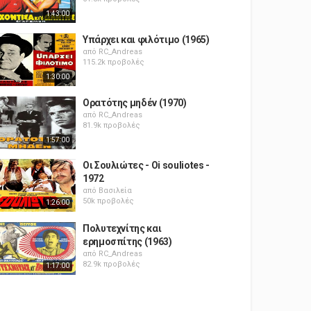
1:43:00
Υπάρχει και φιλότιμο (1965)
από
RC_Andreas
115.2k προβολές
1:30:00
Ορατότης μηδέν (1970)
από
RC_Andreas
81.9k προβολές
1:57:00
Οι Σουλιώτες - Oi souliotes -
1972
από
Βασιλεία
50k προβολές
1:26:00
Πολυτεχνίτης και
ερημοσπίτης (1963)
από
RC_Andreas
82.9k προβολές
1:17:00