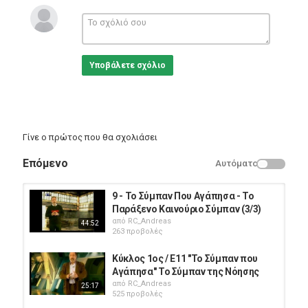
Υποβάλετε σχόλιο
Γίνε ο πρώτος που θα σχολιάσει
Επόμενο
Αυτόματο
9 - Το Σύμπαν Που Αγάπησα - Το
Παράξενο Καινούριο Σύμπαν (3/3)
από
RC_Andreas
44:52
263 προβολές
Κύκλος 1ος / Ε11 "Το Σύμπαν που
Αγάπησα" Το Σύμπαν της Νόησης
από
RC_Andreas
25:17
525 προβολές