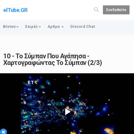
elTube.GR
Συνδεθείτε
Βίντεο
Σειρές
Αρθρα
Discord Chat
10 - Το Σύμπαν Που Αγάπησα -
Χαρτογραφώντας Το Σύμπαν (2/3)
Play
×