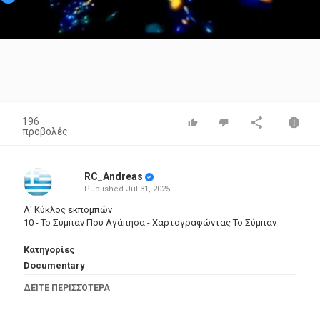
Video
196
προβολές
RC_Andreas
Published
Jul 31, 2025
Α' Κύκλος εκπομπών
10 - Το Σύμπαν Που Αγάπησα - Χαρτογραφώντας Το Σύμπαν
Κατηγορίες
Documentary
Ετικέτες
ΔΕΊΤΕ ΠΕΡΙΣΣΌΤΕΡΑ
Σύμπαν
,
Simpan
,
Sympan