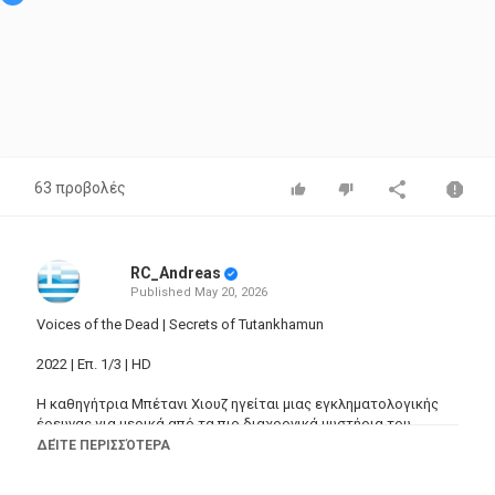
63 προβολές
RC_Andreas
Published
May 20, 2026
Voices of the Dead | Secrets of Tutankhamun
2022 | Επ. 1/3 | HD
Η καθηγήτρια Μπέτανι Χιουζ ηγείται μιας εγκληματολογικής
έρευνας για μερικά από τα πιο διαχρονικά μυστήρια του
αρχαίου κόσμου και φέρνει τους θεατές αντιμέτωπους με τους
ΔΕΊΤΕ ΠΕΡΙΣΣΌΤΕΡΑ
εξαιρετικούς ανθρώπους του παρελθόντος που ανακαλύπτει
στην πορεία.