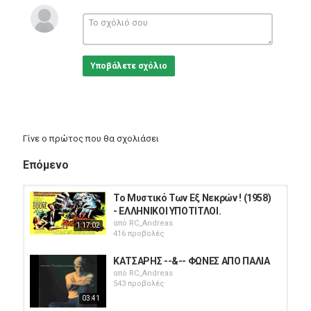
Η Μπέτανι αποκαλύπτει ανησυχητικά στοιχεία για τη
δολοφονία της μητέρας του Τουταγχαμών. Αποκαλύπτει νέα
στοιχεία για την ελονοσία από την οποία υπέφερε και την
άρρωστη κατάσταση των ποδιών του. Η ανάλυση των οστών
Υποβάλετε σχόλιο
του προσώπου του παρέχει μια συναρπαστική εικόνα για τη
φωνή του.
Κατηγορίες
Documentary
Γίνε ο πρώτος που θα σχολιάσει
Επόμενο
Το Μυστικό Των Εξ Νεκρών ! (1958)
- ΕΛΛΗΝΙΚΟΙ ΥΠΟΤΙΤΛΟΙ.
από
RC_Andreas
1:17:02
416 προβολές
ΚΑΤΣΑΡΗΣ --&-- ΦΩΝΕΣ ΑΠΟ ΠΑΛΙΑ
από
RC_Andreas
543 προβολές
03:41