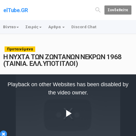
elTube.GR
Συνδεθείτε
Βίντεο
Σειρές
Αρθρα
Discord Chat
Προτεινόμενα
Η ΝΥΧΤΑ ΤΩΝ ΖΩΝΤΑΝΩΝ ΝΕΚΡΩΝ 1968
(ΤΑΙΝΙΑ. ΕΛΛ.ΥΠΟΤΙΤΛΟΙ)
This
is
Playback on other Websites has been disabled by
a
modal
the video owner.
window.
Play
×