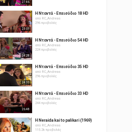
27:46
Η Νταντά - Επεισόδιο 18 HD
από
RC_Andreas
296 προβολές
23:01
Η Νταντά - Επεισόδιο 54 HD
από
RC_Andreas
224 προβολές
24:28
Η Νταντά - Επεισόδιο 35 HD
από
RC_Andreas
296 προβολές
24:33
Η Νταντά - Επεισόδιο 33 HD
από
RC_Andreas
244 προβολές
26:48
H Neraida kai to palikari (1969)
από
RC_Andreas
115.2k προβολές