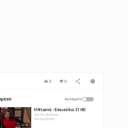
0
0
όμενο
Αυτόματο
Η Νταντά - Επεισόδιο 21 HD
από
RC_Andreas
266 προβολές
27:02