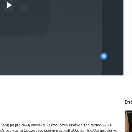
Play
Video
×
Επ
'Αρη με μια άλλη γυναίκα. Κι έτσι όταν εκείνος της ανακοινώνει
αζί του και τη Σμαράγδα, εκείνη πανικοβάλλεται. Τι άλλο μπορεί να