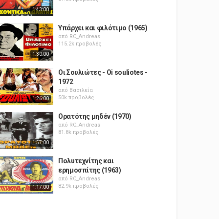
1:43:00
Υπάρχει και φιλότιμο (1965)
από
RC_Andreas
115.2k προβολές
1:30:00
Οι Σουλιώτες - Oi souliotes -
1972
από
Βασιλεία
50k προβολές
1:26:00
Ορατότης μηδέν (1970)
από
RC_Andreas
81.8k προβολές
1:57:00
Πολυτεχνίτης και
ερημοσπίτης (1963)
από
RC_Andreas
82.9k προβολές
1:17:00