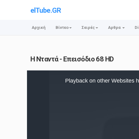
elTube.GR
Αρχική
Βίντεο
Σειρές
Αρθρα
Di
Η Νταντά - Επεισόδιο 68 HD
This
is
Playback on other Websites h
a
modal
window.