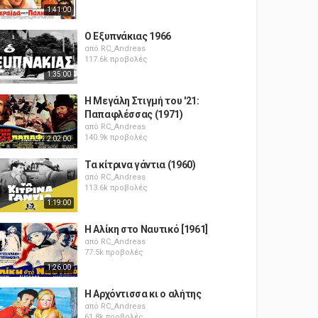
1:41:00
Ο Εξυπνάκιας 1966
από
RC_Andreas
117.6k προβολές
1:35:00
Η Μεγάλη Στιγμή του '21:
Παπαφλέσσας (1971)
από
RC_Andreas
140.9k προβολές
2:02:00
Τα κίτρινα γάντια (1960)
από
RC_Andreas
113.6k προβολές
1:19:00
Η Αλίκη στο Ναυτικό [1961]
από
RC_Andreas
77.5k προβολές
1:26:00
Η Αρχόντισσα κι ο αλήτης
από
RC_Andreas
61.8k προβολές