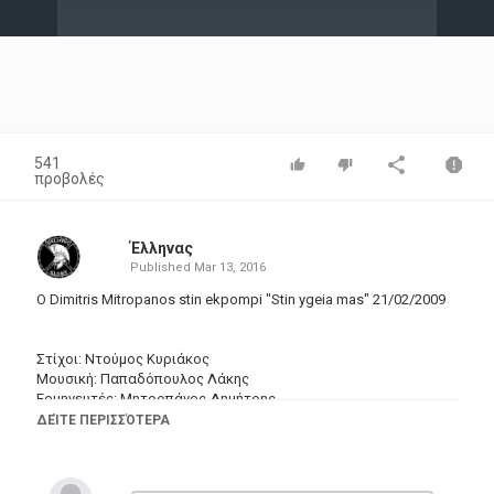
Video
541
προβολές
Έλληνας
Published
Mar 13, 2016
O Dimitris Mitropanos stin ekpompi "Stin ygeia mas" 21/02/2009
Στίχοι: Ντούμος Κυριάκος
Μουσική: Παπαδόπουλος Λάκης
Ερμηνευτές: Μητροπάνος Δημήτρης
ΔΕΊΤΕ ΠΕΡΙΣΣΌΤΕΡΑ
Θα φύγω νύχτα να μη δεις
Πόσο θα μου στοιχίσει
Μη λυπηθείς τα μάτια μου