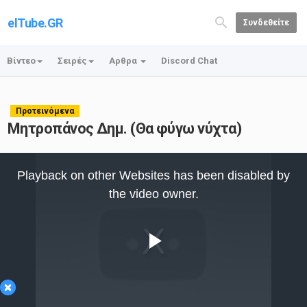
elTube.GR
Συνδεθείτε
Βίντεο
Σειρές
Αρθρα
Discord Chat
Προτεινόμενα
Μητροπάνος Δημ. (Θα φύγω νύχτα)
This
is
Playback on other Websites has been disabled by
a
modal
the video owner.
window.
Play
×