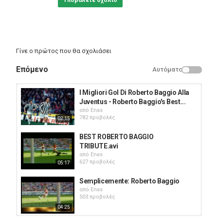
Υποβάλετε σχόλιο
Γίνε ο πρώτος που θα σχολιάσει
Επόμενο
Αυτόματο
I Migliori Gol Di Roberto Baggio Alla
Juventus - Roberto Baggio's Best...
από
Enas
782 προβολές
02:15
BEST ROBERTO BAGGIO
TRIBUTE.avi
από
Enas
627 προβολές
05:17
Semplicemente: Roberto Baggio
από
Enas
503 προβολές
04:25