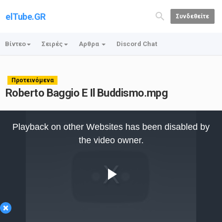
elTube.GR
Συνδεθείτε
Βίντεο
Σειρές
Αρθρα
Discord Chat
Προτεινόμενα
Roberto Baggio E Il Buddismo.mpg
This
is
Playback on other Websites has been disabled by
a
modal
the video owner.
window.
Play
×