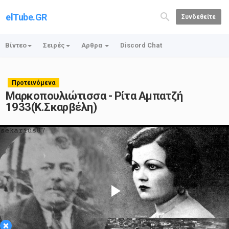
elTube.GR
Συνδεθείτε
Βίντεο
Σειρές
Αρθρα
Discord Chat
Προτεινόμενα
Μαρκοπουλιώτισσα - Ρίτα Αμπατζή
1933(Κ.Σκαρβέλη)
Play
×