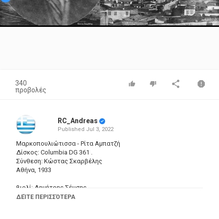
Video
340
προβολές
RC_Andreas
Published
Jul 3, 2022
Μαρκοπουλιώτισσα - Ρίτα Αμπατζή
Δίσκος: Columbia DG 361 .
Σύνθεση: Κώστας Σκαρβέλης
Αθήνα, 1933
βιολί: Δημήτρης Σέμσης
_______________________________________________
ΔΕΊΤΕ ΠΕΡΙΣΣΌΤΕΡΑ
Το Λιοπεσιώτικο κρασί θα πιω για να μεθύσω
και θα `ρθω στο Μαρκόπουλο για να σε συναντήσω