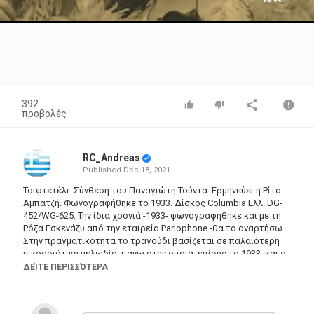
Video
392
προβολές
RC_Andreas
Published
Dec 18, 2021
Τσιφτετέλι. Σύνθεση του Παναγιώτη Τούντα. Ερμηνεύει η Ρίτα
Αμπατζή. Φωνογραφήθηκε το 1933. Δίσκος Columbia Ελλ. DG-
452/WG-625. Την ίδια χρονιά -1933- φωνογραφήθηκε και με τη
Ρόζα Εσκενάζυ από την εταιρεία Parlophone -θα το αναρτήσω.
Στην πραγματικότητα το τραγούδι βασίζεται σε παλαιότερη
μικρασιάτικη μελωδία, πάνω στην οποία, επίσης το 1933, και ο
Αντώνης Νταλγκάς συνέθεσε το τραγούδι του “ΤΟ
ΔΕΊΤΕ ΠΕΡΙΣΣΌΤΕΡΑ
ΔΕΣΠΟΙΝΑΚΙ”, με ερμηνεύτρια τη Ρόζα Εσκενάζυ -το έχω
αναρτήσει. Πληροφορίες για την ηχογράφηση και στη σελίδα
rebetiko.sealabs.net