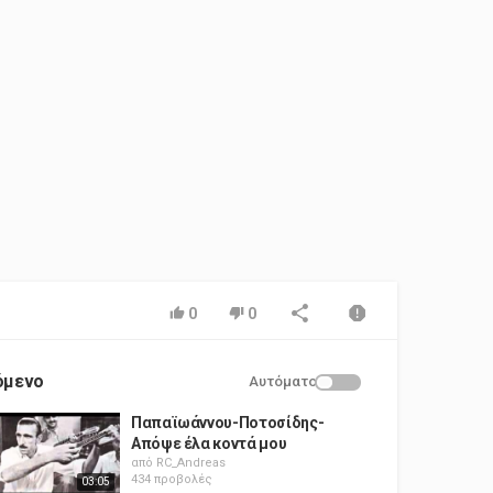
0
0
όμενο
Αυτόματο
Παπαϊωάννου-Ποτοσίδης-
Απόψε έλα κοντά μου
από
RC_Andreas
434 προβολές
03:05