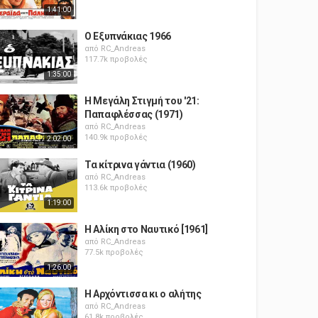
1:41:00
Ο Εξυπνάκιας 1966
από
RC_Andreas
117.7k προβολές
1:35:00
Η Μεγάλη Στιγμή του '21:
Παπαφλέσσας (1971)
από
RC_Andreas
140.9k προβολές
2:02:00
Τα κίτρινα γάντια (1960)
από
RC_Andreas
113.6k προβολές
1:19:00
Η Αλίκη στο Ναυτικό [1961]
από
RC_Andreas
77.5k προβολές
1:26:00
Η Αρχόντισσα κι ο αλήτης
από
RC_Andreas
61.8k προβολές