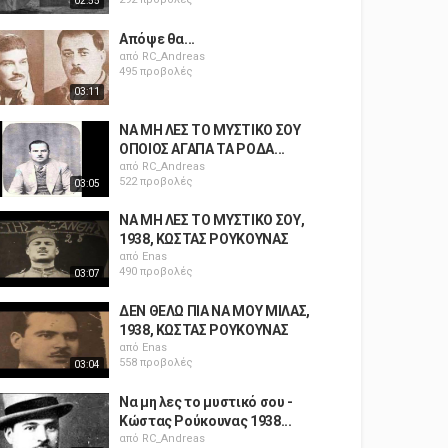
02:55
Απόψε θα...
από
RC_Andreas
495 προβολές
03:11
ΝΑ ΜΗ ΛΕΣ ΤΟ ΜΥΣΤΙΚΟ ΣΟΥ
ΟΠΟΙΟΣ ΑΓΑΠΑ ΤΑ ΡΟΔΑ...
από
RC_Andreas
522 προβολές
03:05
ΝΑ ΜΗ ΛΕΣ ΤΟ ΜΥΣΤΙΚΟ ΣΟΥ,
1938, ΚΩΣΤΑΣ ΡΟΥΚΟΥΝΑΣ
από
Enas
490 προβολές
03:07
ΔΕΝ ΘΕΛΩ ΠΙΑ ΝΑ ΜΟΥ ΜΙΛΑΣ,
1938, ΚΩΣΤΑΣ ΡΟΥΚΟΥΝΑΣ
από
Enas
558 προβολές
03:04
Να μη λες το μυστικό σου -
Κώστας Ρούκουνας 1938...
από
RC_Andreas