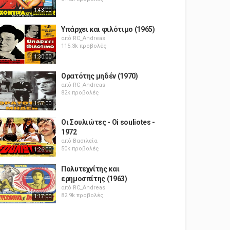
1:43:00
Υπάρχει και φιλότιμο (1965)
από
RC_Andreas
115.3k προβολές
1:30:00
Ορατότης μηδέν (1970)
από
RC_Andreas
82k προβολές
1:57:00
Οι Σουλιώτες - Oi souliotes -
1972
από
Βασιλεία
50k προβολές
1:26:00
Πολυτεχνίτης και
ερημοσπίτης (1963)
από
RC_Andreas
82.9k προβολές
1:17:00