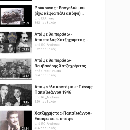
Ρούκουνας - Βαγγελιώ μου
(έχω κέφια πάλι απόψε)...
από
Έλληνας
563 προβολές
02:59
Απόψε θα περάσω -
Απόστολος Χατζηχρήστος...
από
RC_Andreas
372 προβολές
03:15
Απόψε θα περάσω-
Βαμβακάρης Χατζηχρήστος...
από
Greek-Music
664 προβολές
03:12
Απόψε έλα κοντά μου - Γιάννης
Παπαϊωάννου 1946
από
RC_Andreas
329 προβολές
03:15
Χατζηχρήστος-Παπαϊωάννου-
Εσούρωσα κι απόψε
από
RC_Andreas
456 προβολές
03:34