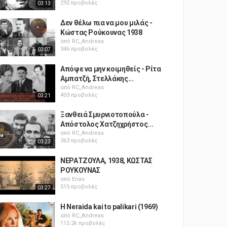
292 προβολές
03:13
Δεν θέλω πια να μου μιλάς -
Κώστας Ρούκουνας 1938
από
RC_Andreas
346 προβολές
03:07
Απόψε να μην κοιμηθείς - Ρίτα
Αμπατζή, Στελλάκης...
από
RC_Andreas
403 προβολές
03:21
Ξανθειά Σμυρνιοτοπούλα -
Απόστολος Χατζηχρήστος...
από
RC_Andreas
363 προβολές
03:23
ΝΕΡΑΤΖΟΥΛΑ, 1938, ΚΩΣΤΑΣ
ΡΟΥΚΟΥΝΑΣ
από
Enas
515 προβολές
03:27
H Neraida kai to palikari (1969)
από
RC_Andreas
115.2k προβολές