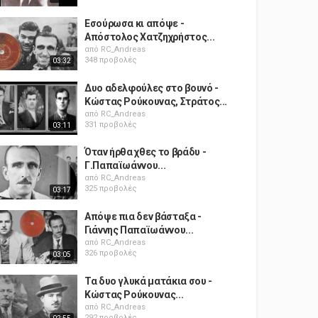
Εσούρωσα κι απόψε -
Απόστολος Χατζηχρήστος...
από
RC_Andreas
348 προβολές
03:32
Δυο αδελφούλες στο βουνό -
Κώστας Ρούκουνας, Στράτος...
από
RC_Andreas
331 προβολές
03:11
Όταν ήρθα χθες το βράδυ -
Γ.Παπαϊωάννου...
από
RC_Andreas
325 προβολές
03:17
Απόψε πια δεν βάσταξα -
Γιάννης Παπαϊωάννου...
από
RC_Andreas
326 προβολές
03:05
Τα δυο γλυκά ματάκια σου -
Κώστας Ρούκουνας...
από
RC_Andreas
292 προβολές