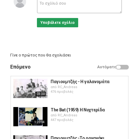
Βλέπεις πως για σένα ξενυχτάω
Υποβάλετε σχόλιο
σαν σε χάσω λίγο δε βαστάω
στο ζητώ τη συντροφιά σου
άλληνε δε βάζω εγώ μπροστά σου.
Γίνε ο πρώτος που θα σχολιάσει
Μη μου κάνεις σκέρτσα που τα ξέρω
Επόμενο
Αυτόματο
και μη θες για σε να υποφέρω
Παγιουμτζής - Η γαλανομάτα
έλα πια και δωσ' μου χάδια
από
RC_Andreas
476 προβολές
03:00
μη μ' αφήνεις μοναχό τα βράδια
Κατηγορίες
The Bat (1959) Η Νυχτερίδα
Greek Music
από
RC_Andreas
447 προβολές
1:20:04
Παγιουμτζής -Το οργανάκι