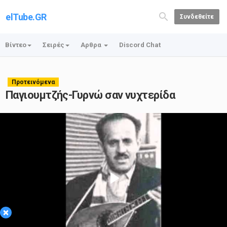
elTube.GR
Συνδεθείτε
Βίντεο
Σειρές
Αρθρα
Discord Chat
Προτεινόμενα
Παγιουμτζής-Γυρνώ σαν νυχτερίδα
Play
×