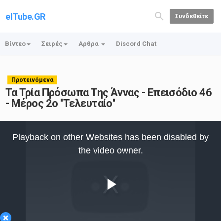
elTube.GR
Συνδεθείτε
Βίντεο
Σειρές
Αρθρα
Discord Chat
Προτεινόμενα
Τα Τρία Πρόσωπα Της Άννας - Επεισόδιο 46
- Μέρος 2ο ''Τελευταίο''
This
is
Playback on other Websites has been disabled by
a
modal
the video owner.
window.
Play
×