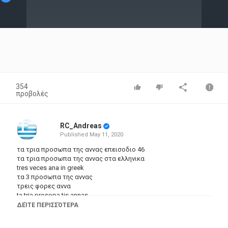
Video
354
προβολές
RC_Andreas
Published
May 11, 2020
τα τρια προσωπα της αννας επεισοδιο 46
τα τρια προσωπα της αννας στα ελληνικα
tres veces ana in greek
τα 3 προσωπα της αννας
τρεις φορες αννα
ta tria prosopa tis annas
ta 3 prosopo tis annas epeisodia
ΔΕΊΤΕ ΠΕΡΙΣΣΌΤΕΡΑ
τα τρια προσωπα της αννας επεισοδια στα ελληνικα
τηλενουβελα