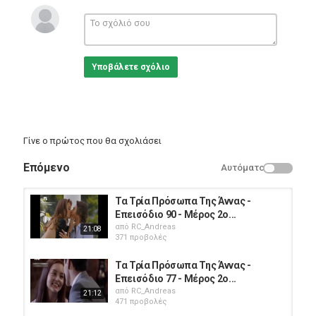
τηλενουβελες
μεξικανικη σειρα
μεξικανικες σειρες
#ΤαΤρίαΠρόσωπαΤηςΆννας #Επεισόδιο46
Υποβάλετε σχόλιο
Κατηγορίες
Greek Films
Γίνε ο πρώτος που θα σχολιάσει
Επόμενο
Αυτόματο
Τα Τρία Πρόσωπα Της Άννας -
Επεισόδιο 90 - Μέρος 2ο...
από
RC_Andreas
21:08
371 προβολές
Τα Τρία Πρόσωπα Της Άννας -
Επεισόδιο 77 - Μέρος 2ο...
από
RC_Andreas
21:12
471 προβολές