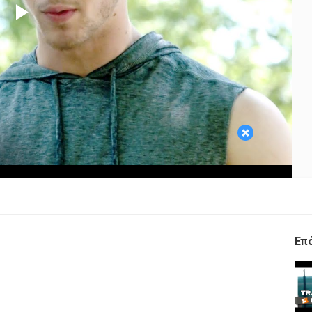
Play
Video
×
Επ