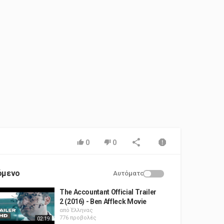
0
0
όμενο
Αυτόματο
The Accountant Official Trailer
2 (2016) - Ben Affleck Movie
από
Έλληνας
776 προβολές
02:19