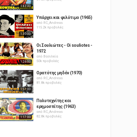
1:43:00
Υπάρχει και φιλότιμο (1965)
από
RC_Andreas
115.2k προβολές
1:30:00
Οι Σουλιώτες - Oi souliotes -
1972
από
Βασιλεία
50k προβολές
1:26:00
Ορατότης μηδέν (1970)
από
RC_Andreas
81.8k προβολές
1:57:00
Πολυτεχνίτης και
ερημοσπίτης (1963)
από
RC_Andreas
82.8k προβολές
1:17:00