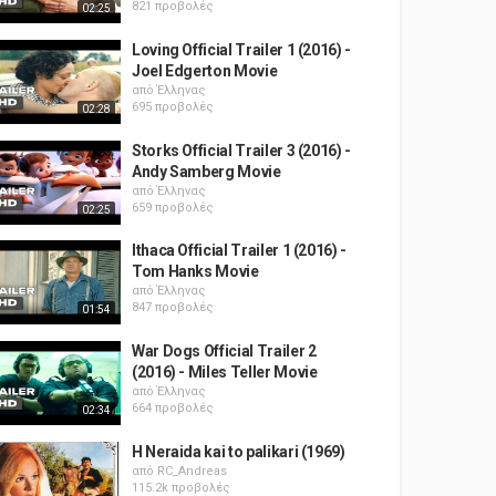
821 προβολές
02:25
Loving Official Trailer 1 (2016) -
Joel Edgerton Movie
από
Έλληνας
695 προβολές
02:28
Storks Official Trailer 3 (2016) -
Andy Samberg Movie
από
Έλληνας
659 προβολές
02:25
Ithaca Official Trailer 1 (2016) -
Tom Hanks Movie
από
Έλληνας
847 προβολές
01:54
War Dogs Official Trailer 2
(2016) - Miles Teller Movie
από
Έλληνας
664 προβολές
02:34
H Neraida kai to palikari (1969)
από
RC_Andreas
115.2k προβολές