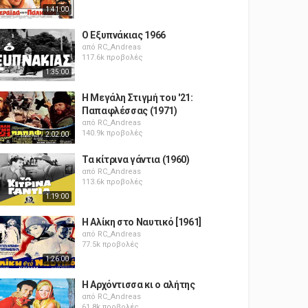
1:41:00
Ο Εξυπνάκιας 1966
από
RC_Andreas
117.6k προβολές
1:35:00
Η Μεγάλη Στιγμή του '21:
Παπαφλέσσας (1971)
από
RC_Andreas
140.9k προβολές
2:02:00
Τα κίτρινα γάντια (1960)
από
RC_Andreas
113.6k προβολές
1:19:00
Η Αλίκη στο Ναυτικό [1961]
από
RC_Andreas
77.5k προβολές
1:26:00
Η Αρχόντισσα κι ο αλήτης
από
RC_Andreas
61.8k προβολές