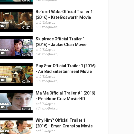
00:56
Before I Wake Official Trailer 1
(2016) - Kate Bosworth Movie
από
Έλληνας
661 προβολές
01:27
Skiptrace Official Trailer 1
(2016) - Jackie Chan Movie
από
Έλληνας
670 προβολές
02:28
Pup Star Official Trailer 1 (2016)
- Air Bud Entertainment Movie
από
Έλληνας
882 προβολές
02:29
Ma Ma Official Trailer #1 (2016)
- Penélope Cruz Movie HD
από
Έλληνας
761 προβολές
02:03
Why Him? Official Trailer 1
(2016) - Bryan Cranston Movie
από
Έλληνας