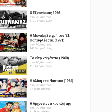
1:41:00
Ο Εξυπνάκιας 1966
από
RC_Andreas
117.7k προβολές
1:35:00
Η Μεγάλη Στιγμή του '21:
Παπαφλέσσας (1971)
από
RC_Andreas
140.9k προβολές
2:02:00
Τα κίτρινα γάντια (1960)
από
RC_Andreas
113.6k προβολές
1:19:00
Η Αλίκη στο Ναυτικό [1961]
από
RC_Andreas
77.5k προβολές
1:26:00
Η Αρχόντισσα κι ο αλήτης
από
RC_Andreas
61.8k προβολές