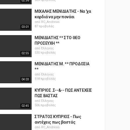
02:36
ΜΙΧΑΛΗΣ ΜΕΝΙΔΙΑΤΗΣ - Να 'χα
καρδιά να μην πονάει
από
RC_Andreas
87 προβολές
03:01
ΜΕΝΙΔΙΑΤΗΣ ** ΣΤΟ ΘΕΟ
ΠΡΟΣΕΥΧΗ **
από
Έλληνας
535 προβολές
02:55
ΜΕΝΙΔΙΑΤΗΣ Μ. ** ΠΡΟΔΟΣΙΑ
**
από
Έλληνας
518 προβολές
04:03
ΚΥΠΡΙΟΣ .Σ--&-- ΠΩΣ ΑΝΤΕΧΕΙΣ
ΠΩΣ ΒΑΣΤΑΣ
από
Έλληνας
506 προβολές
02:45
ΣΤΡΑΤΟΣ ΚΥΠΡΙΟΣ - Πως
αντέχεις πως βαστάς
από
RC_Andreas