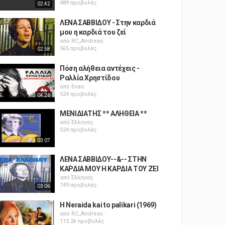
489 προβολές
02:42
ΛΕΝΑ ΣΑΒΒΙΔΟΥ - Στην καρδιά
μου η καρδιά του ζεί
από
RC_Andreas
565 προβολές
02:58
Πόση αλήθεια αντέχεις -
Ραλλία Χρηστίδου
από
Enas
524 προβολές
04:26
ΜΕΝΙΔΙΑΤΗΣ ** ΑΛΗΘΕΙΑ **
από
Έλληνας
524 προβολές
03:07
ΛΕΝΑ ΣΑΒΒΙΔΟΥ--&-- ΣΤΗΝ
ΚΑΡΔΙΑ ΜΟΥ Η ΚΑΡΔΙΑ ΤΟΥ ΖΕΙ
από
Έλληνας
749 προβολές
03:06
H Neraida kai to palikari (1969)
από
RC_Andreas
115.2k προβολές