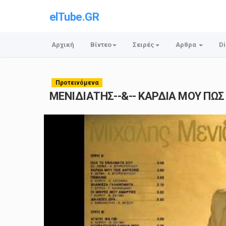
elTube.GR
Αρχική
Βίντεο
Σειρές
Αρθρα
Di
Προτεινόμενα
ΜΕΝΙΔΙΑΤΗΣ--&-- ΚΑΡΔΙΑ ΜΟΥ ΠΩΣ