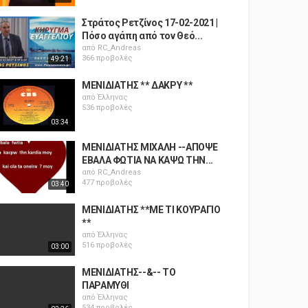
Στράτος Ρετζίνος 17-02-2021 |
Πόσο αγάπη από τον Θεό...
από
RC_Andreas
366 προβολές
49:21
ΜΕΝΙΔΙΑΤΗΣ ** ΔΑΚΡΥ **
από
Έλληνας
536 προβολές
03:34
ΜΕΝΙΔΙΑΤΗΣ ΜΙΧΑΛΗ --ΑΠΟΨΕ
ΕΒΑΛΑ ΦΩΤΙΑ ΝΑ ΚΑΨΩ ΤΗΝ...
από
RC_Andreas
477 προβολές
03:40
ΜΕΝΙΔΙΑΤΗΣ **ΜΕ ΤΙ ΚΟΥΡΑΓΙΟ
**
από
Έλληνας
516 προβολές
03:00
ΜΕΝΙΔΙΑΤΗΣ--&-- ΤΟ
ΠΑΡΑΜΥΘΙ
από
Έλληνας
534 προβολές