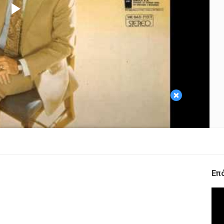
Play
Video
×
Επ