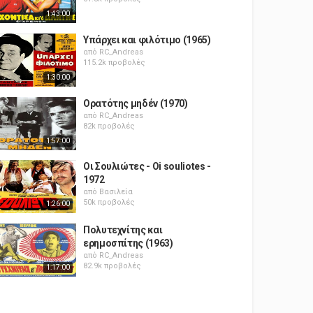
1:43:00
Υπάρχει και φιλότιμο (1965)
από
RC_Andreas
115.2k προβολές
1:30:00
Ορατότης μηδέν (1970)
από
RC_Andreas
82k προβολές
1:57:00
Οι Σουλιώτες - Oi souliotes -
1972
από
Βασιλεία
50k προβολές
1:26:00
Πολυτεχνίτης και
ερημοσπίτης (1963)
από
RC_Andreas
82.9k προβολές
1:17:00