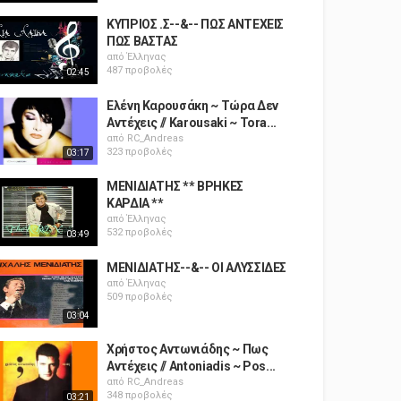
ΚΥΠΡΙΟΣ .Σ--&-- ΠΩΣ ΑΝΤΕΧΕΙΣ
ΠΩΣ ΒΑΣΤΑΣ
από
Έλληνας
487 προβολές
02:45
Ελένη Καρουσάκη ~ Τώρα Δεν
Αντέχεις // Karousaki ~ Tora...
από
RC_Andreas
323 προβολές
03:17
ΜΕΝΙΔΙΑΤΗΣ ** ΒΡΗΚΕΣ
ΚΑΡΔΙΑ **
από
Έλληνας
532 προβολές
03:49
ΜΕΝΙΔΙΑΤΗΣ--&-- ΟΙ ΑΛΥΣΣΙΔΕΣ
από
Έλληνας
509 προβολές
03:04
Χρήστος Αντωνιάδης ~ Πως
Αντέχεις // Antoniadis ~ Pos...
από
RC_Andreas
348 προβολές
03:21