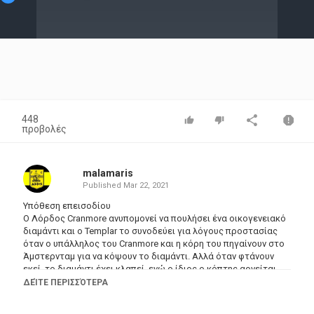
Video
448
προβολές
malamaris
Published
Mar 22, 2021
Υπόθεση επεισοδίου
Ο Λόρδος Cranmore ανυπομονεί να πουλήσει ένα οικογενειακό
διαμάντι και ο Templar το συνοδεύει για λόγους προστασίας
όταν ο υπάλληλος του Cranmore και η κόρη του πηγαίνουν στο
Άμστερνταμ για να κόψουν το διαμάντι. Αλλά όταν φτάνουν
εκεί, το διαμάντι έχει κλαπεί, ενώ ο ίδιος ο κόπτης αρνείται
ότι το είδε ποτέ.
ΔΕΊΤΕ ΠΕΡΙΣΣΌΤΕΡΑ
Director: Leslie Norman
Writers: Leslie Charteris (by), Harry W. Junkin (screenplay)