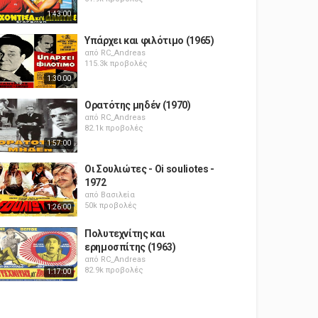
1:43:00
Υπάρχει και φιλότιμο (1965)
από
RC_Andreas
115.3k προβολές
1:30:00
Ορατότης μηδέν (1970)
από
RC_Andreas
82.1k προβολές
1:57:00
Οι Σουλιώτες - Oi souliotes -
1972
από
Βασιλεία
50k προβολές
1:26:00
Πολυτεχνίτης και
ερημοσπίτης (1963)
από
RC_Andreas
82.9k προβολές
1:17:00