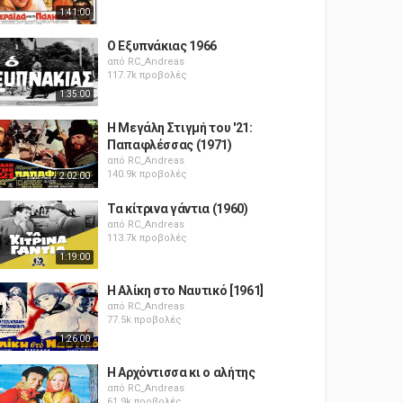
1:41:00
Ο Εξυπνάκιας 1966
από
RC_Andreas
117.7k προβολές
1:35:00
Η Μεγάλη Στιγμή του '21:
Παπαφλέσσας (1971)
από
RC_Andreas
140.9k προβολές
2:02:00
Τα κίτρινα γάντια (1960)
από
RC_Andreas
113.7k προβολές
1:19:00
Η Αλίκη στο Ναυτικό [1961]
από
RC_Andreas
77.5k προβολές
1:26:00
Η Αρχόντισσα κι ο αλήτης
από
RC_Andreas
61.9k προβολές