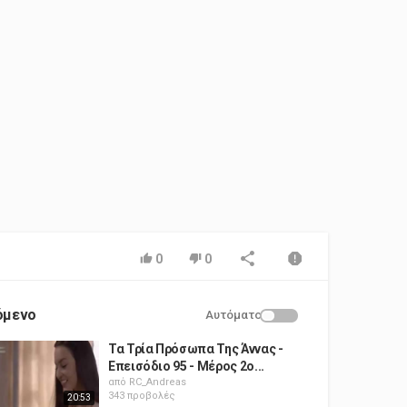
0
0
όμενο
Αυτόματο
Τα Τρία Πρόσωπα Της Άννας -
Επεισόδιο 95 - Μέρος 2ο...
από
RC_Andreas
343 προβολές
20:53