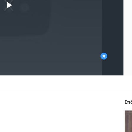
Play
Video
×
Επ