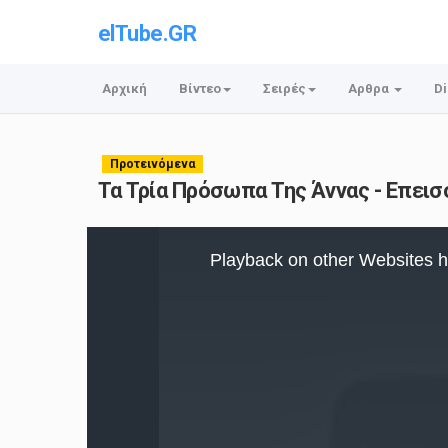
elTube.GR
Αρχική
Βίντεο
Σειρές
Αρθρα
Di
Προτεινόμενα
Τα Τρία Πρόσωπα Της Άννας - Επεισόδ
This
is
Playback on other Websites h
a
modal
window.