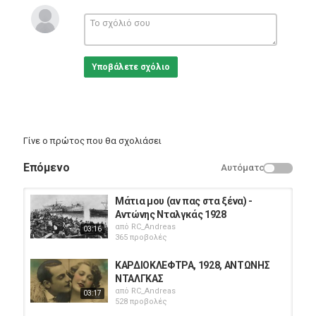
Υποβάλετε σχόλιο
Γίνε ο πρώτος που θα σχολιάσει
Επόμενο
Αυτόματο
Μάτια μου (αν πας στα ξένα) -
Αντώνης Νταλγκάς 1928
από
RC_Andreas
03:16
365 προβολές
ΚΑΡΔΙΟΚΛΕΦΤΡΑ, 1928, ΑΝΤΩΝΗΣ
ΝΤΑΛΓΚΑΣ
από
RC_Andreas
03:17
528 προβολές