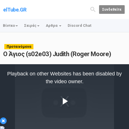
elTube.GR
Συνδεθείτε
Βίντεο
Σειρές
Αρθρα
Discord Chat
Προτεινόμενα
Ο Άγιος (s02e03) Judith (Roger Moore)
This
is
Playback on other Websites has been disabled by
a
modal
the video owner.
window.
Play
×