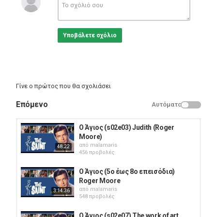
Eng Films
Υποβάλετε σχόλιο
Γίνε ο πρώτος που θα σχολιάσει
Επόμενο
Αυτόματο
Ο Άγιος (s02e03) Judith (Roger
Moore)
από
malamaris
48:22
456 προβολές
Ο Άγιος (5ο έως 8ο επεισόδια)
Roger Moore
από
malamaris
3:14:36
548 προβολές
Ο Άγιος (s02e07) The work of art