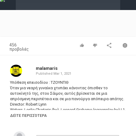
Video
456
προβολές
malamaris
Published
Mar 1, 2021
Υπόθεση επεισοδίου : ΤΖΟΥΝΤΙΘ
Όταν μια νεαρή γυναίκα χτυπάει κάνοντας όπισθεν το
αυτοκίνητό της, στου Σάιμον, αυτός βρίσκεται σε μια
απρόσμενη περιπέτεια και σε μια πανούργα απόπειρα απάτης.
Director: Robert Lynn
Writers: Leslie Charteris (by), Leonard Grahame (screenplay by) | 1
more credit »
ΔΕΊΤΕ ΠΕΡΙΣΣΌΤΕΡΑ
Stars: Roger Moore, Julie Christie, David Bauer
Κατηγορίες