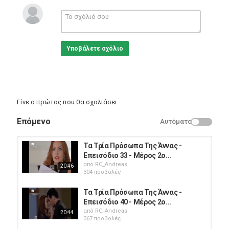
τηλενουβελες
μεξικανικη σειρα
μεξικανικες σειρες
#ΤαΤρίαΠρόσωπαΤηςΆννας #Επεισόδιο41
Υποβάλετε σχόλιο
Κατηγορίες
Greek Films
Γίνε ο πρώτος που θα σχολιάσει
Επόμενο
Αυτόματο
Τα Τρία Πρόσωπα Της Άννας -
Επεισόδιο 33 - Μέρος 2ο...
από
RC_Andreas
20:46
304 προβολές
Τα Τρία Πρόσωπα Της Άννας -
Επεισόδιο 40 - Μέρος 2ο...
από
RC_Andreas
20:44
367 προβολές