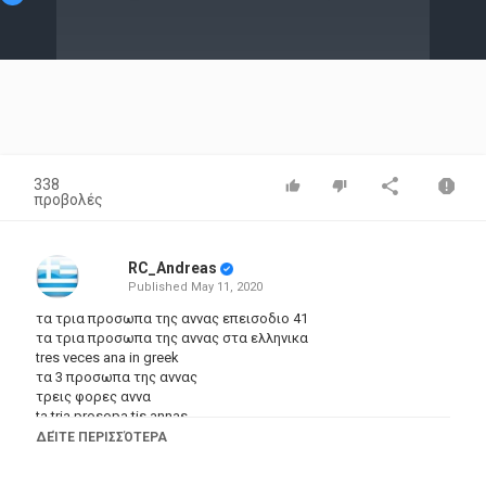
Video
338
προβολές
RC_Andreas
Published
May 11, 2020
τα τρια προσωπα της αννας επεισοδιο 41
τα τρια προσωπα της αννας στα ελληνικα
tres veces ana in greek
τα 3 προσωπα της αννας
τρεις φορες αννα
ta tria prosopa tis annas
ta 3 prosopo tis annas epeisodia
ΔΕΊΤΕ ΠΕΡΙΣΣΌΤΕΡΑ
τα τρια προσωπα της αννας επεισοδια στα ελληνικα
τηλενουβελα