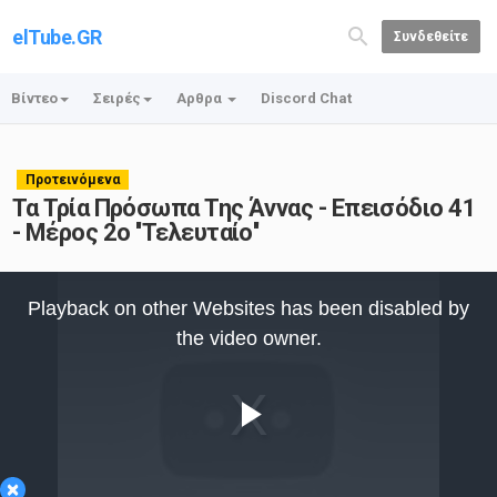
elTube.GR
Συνδεθείτε
Βίντεο
Σειρές
Αρθρα
Discord Chat
Προτεινόμενα
Τα Τρία Πρόσωπα Της Άννας - Επεισόδιο 41
- Μέρος 2ο ''Τελευταίο''
This
is
Playback on other Websites has been disabled by
a
modal
the video owner.
window.
Play
×